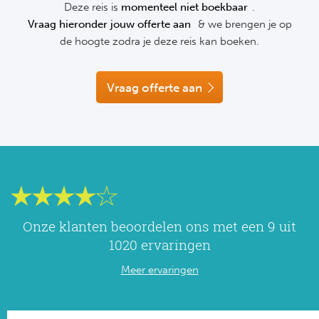
Deze reis is
momenteel niet boekbaar
.
NF
Vraag hieronder jouw offerte aan
& we brengen je op
Formu
Kalen
MotoG
Nitto 
NF
de hoogte zodra je deze reis kan boeken.
Formul
MotoG
ABN 
Honkb
Vraag offerte aan
Formu
MotoG
Kalen
Baske
Formu
MotoG
24 uu
Formu
MotoG
Indy 
Formu
MotoG
Tour 
Meer 
Kalen
Onze klanten beoordelen ons met een 9 uit
1020 ervaringen
Kalen
Meer ervaringen