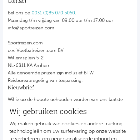
Contact
Bel ons op
0031 (0)85 070 5050
.
Maandag t/m vrijdag van 09:00 uur t/m 17:00 uur
info@sportreizen.com
Sportreizen.com
o.v. Voetbalreizen.com BV
Willemsplein 5-2
NL-6811 KA Arnhem
Alle genoemde prijzen zijn inclusief BTW.
Reisbureauregeling van toepassing.
Nieuwbrief
Wil je op de hoogte gehouden worden van ons laatste
nieuws?
Wij gebruiken cookies
Schrijf je dan nu in voor onze nieuwsbrief.
Jouw gegevens worden verwerkt volgens onze
privacy
Wij maken gebruik van cookies en andere tracking-
verklaring
.
technologieën om uw surfervaring op onze website
te verbeteren, om gepersonaliseerde inhoud en