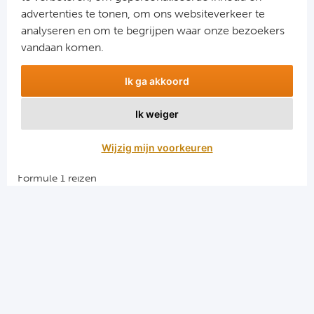
advertenties te tonen, om ons websiteverkeer te
analyseren en om te begrijpen waar onze bezoekers
vandaan komen.
Ik ga akkoord
Ik weiger
Aanmelden
Wijzig mijn voorkeuren
Snellinks
Formule 1 reizen
Darts reizen
Combinatiereizen darts en voetbal
Groepsreizen Formule 1
Vacatures en stages
Sportkampen.com
Voetbalreizen.com