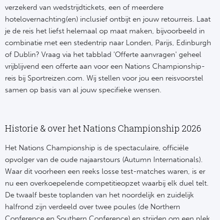
verzekerd van wedstrijdtickets, een of meerdere
hotelovernachting(en) inclusief ontbijt en jouw retourreis. Laat
je de reis het liefst helemaal op maat maken, bijvoorbeeld in
combinatie met een stedentrip naar Londen, Parijs, Edinburgh
of Dublin? Vraag via het tabblad 'Offerte aanvragen' geheel
vrijblijvend een offerte aan voor een Nations Championship-
reis bij Sportreizen.com. Wij stellen voor jou een reisvoorstel
samen op basis van al jouw specifieke wensen.
Historie & over het Nations Championship 2026
Het Nations Championship is de spectaculaire, officiële
opvolger van de oude najaarstours (Autumn Internationals).
Waar dit voorheen een reeks losse test-matches waren, is er
nu een overkoepelende competitieopzet waarbij elk duel telt.
De twaalf beste toplanden van het noordelijk en zuidelijk
halfrond zijn verdeeld over twee poules (de Northern
Conference en Southern Conference) en strijden om een plek