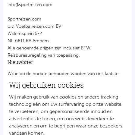
info@sportreizen.com
Sportreizen.com
o.v. Voetbalreizen.com BV
Willemsplein 5-2
NL-6811 KA Arnhem
Alle genoemde prijzen zijn inclusief BTW.
Reisbureauregeling van toepassing.
Nieuwbrief
Wil je op de hoogte gehouden worden van ons laatste
nieuws?
Wij gebruiken cookies
Schrijf je dan nu in voor onze nieuwsbrief.
Jouw gegevens worden verwerkt volgens onze
privacy
Wij maken gebruik van cookies en andere tracking-
verklaring
.
technologieën om uw surfervaring op onze website
te verbeteren, om gepersonaliseerde inhoud en
advertenties te tonen, om ons websiteverkeer te
analyseren en om te begrijpen waar onze bezoekers
vandaan komen.