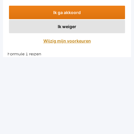
Ik ga akkoord
Ik weiger
Aanmelden
Wijzig mijn voorkeuren
Snellinks
Formule 1 reizen
Darts reizen
Combinatiereizen darts en voetbal
Groepsreizen Formule 1
Vacatures en stages
Sportkampen.com
Voetbalreizen.com
Algemene voorwaarden
Privacy en cookies