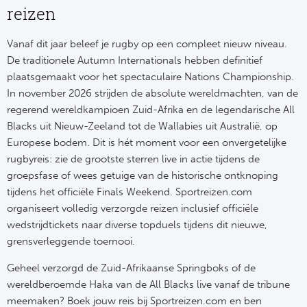
NF
reizen
Formu
Kalen
MotoG
Nitto 
NF
Vanaf dit jaar beleef je rugby op een compleet nieuw niveau.
Formul
MotoG
ABN 
De traditionele Autumn Internationals hebben definitief
plaatsgemaakt voor het spectaculaire Nations Championship.
Honkb
Formu
MotoG
Kalen
In november 2026 strijden de absolute wereldmachten, van de
Baske
regerend wereldkampioen Zuid-Afrika en de legendarische All
Formu
MotoG
Blacks uit Nieuw-Zeeland tot de Wallabies uit Australië, op
24 uu
Europese bodem. Dit is hét moment voor een onvergetelijke
Formu
MotoG
rugbyreis: zie de grootste sterren live in actie tijdens de
Indy 
groepsfase of wees getuige van de historische ontknoping
Formu
MotoG
tijdens het officiële Finals Weekend. Sportreizen.com
Tour 
organiseert volledig verzorgde reizen inclusief officiële
Meer 
Kalen
wedstrijdtickets naar diverse topduels tijdens dit nieuwe,
Kalen
grensverleggende toernooi.
Geheel verzorgd de Zuid-Afrikaanse Springboks of de
wereldberoemde Haka van de All Blacks live vanaf de tribune
meemaken? Boek jouw reis bij Sportreizen.com en ben