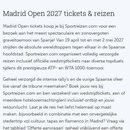
NF
Formu
Kalen
MotoG
Nitto 
Madrid Open 2027 tickets & reizen
NF
Formul
MotoG
ABN 
Madrid Open tickets koop je bij Sportreizen.com voor een
Honkb
bezoek aan het meest spectaculaire en zonovergoten
Formu
MotoG
Kalen
graveltoernooi van Spanje! Van 19 april tot en met 2 mei 2027
Baske
strijden de absolute wereldtoppers tegen elkaar in de Spaanse
Formu
MotoG
hoofdstad. Sportreizen.com organiseert volledig verzorgde
24 uu
reizen inclusief officiële wedstrijdtickets naar diverse topduels
Formu
MotoG
tijdens dit prestigieuze ATP- en WTA 1000-toernooi.
Indy 
Formu
MotoG
Geheel verzorgd de intense rally's en de vurige Spaanse sfeer
Tour 
live vanaf de tribune meemaken? Boek jouw reis bij
Meer 
Kalen
Sportreizen.com en ben verzekerd van wedstrijdtickets, een of
meerdere hotelovernachting(en) inclusief ontbijt en jouw
Kalen
retourvlucht. Laat je de reis het liefst helemaal op maat
maken, bijvoorbeeld in combinatie met een onvergetelijke
stedentrip vol cultuur, tapas en flamenco in Madrid? Vraag via
het tabblad 'Offerte aanvragen' geheel vrijblijvend een offerte