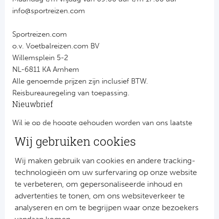
info@sportreizen.com
Sportreizen.com
o.v. Voetbalreizen.com BV
Willemsplein 5-2
NL-6811 KA Arnhem
Alle genoemde prijzen zijn inclusief BTW.
Reisbureauregeling van toepassing.
Nieuwbrief
Wil je op de hoogte gehouden worden van ons laatste
nieuws?
Wij gebruiken cookies
Schrijf je dan nu in voor onze nieuwsbrief.
Jouw gegevens worden verwerkt volgens onze
privacy
Wij maken gebruik van cookies en andere tracking-
verklaring
.
technologieën om uw surfervaring op onze website
te verbeteren, om gepersonaliseerde inhoud en
advertenties te tonen, om ons websiteverkeer te
analyseren en om te begrijpen waar onze bezoekers