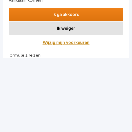
vandaan komen.
Ik ga akkoord
Ik weiger
Aanmelden
Wijzig mijn voorkeuren
Snellinks
Formule 1 reizen
Darts reizen
Combinatiereizen darts en voetbal
Groepsreizen Formule 1
Vacatures en stages
Sportkampen.com
Voetbalreizen.com
Algemene voorwaarden
Privacy en cookies