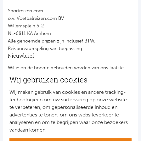
Sportreizen.com
o.v. Voetbalreizen.com BV
Willemsplein 5-2
NL-6811 KA Arnhem
Alle genoemde prijzen zijn inclusief BTW.
Reisbureauregeling van toepassing.
Nieuwbrief
Wil je op de hoogte gehouden worden van ons laatste
nieuws?
Wij gebruiken cookies
Schrijf je dan nu in voor onze nieuwsbrief.
Jouw gegevens worden verwerkt volgens onze
privacy
Wij maken gebruik van cookies en andere tracking-
verklaring
.
technologieën om uw surfervaring op onze website
te verbeteren, om gepersonaliseerde inhoud en
advertenties te tonen, om ons websiteverkeer te
analyseren en om te begrijpen waar onze bezoekers
vandaan komen.