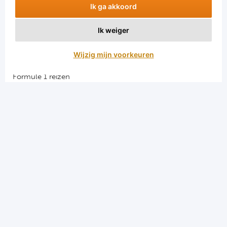
Ik ga akkoord
Ik weiger
Aanmelden
Wijzig mijn voorkeuren
Snellinks
Formule 1 reizen
Darts reizen
Combinatiereizen darts en voetbal
Groepsreizen Formule 1
Vacatures en stages
Sportkampen.com
Voetbalreizen.com
Algemene voorwaarden
Privacy en cookies
Menu