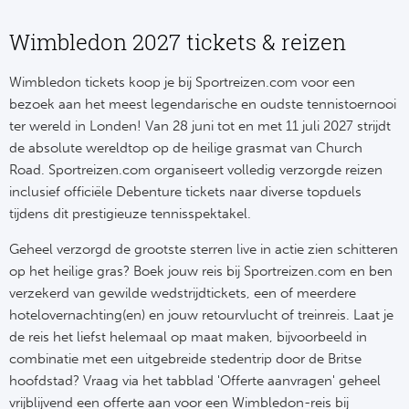
NF
Formu
Kalen
MotoG
Nitto 
Wimbledon 2027 tickets & reizen
NF
Formul
MotoG
ABN 
Wimbledon tickets koop je bij Sportreizen.com voor een
Honkb
bezoek aan het meest legendarische en oudste tennistoernooi
Formu
MotoG
Kalen
ter wereld in Londen! Van 28 juni tot en met 11 juli 2027 strijdt
Baske
de absolute wereldtop op de heilige grasmat van Church
Formu
MotoG
Road. Sportreizen.com organiseert volledig verzorgde reizen
24 uu
inclusief officiële Debenture tickets naar diverse topduels
Formu
MotoG
tijdens dit prestigieuze tennisspektakel.
Indy 
Formu
MotoG
Geheel verzorgd de grootste sterren live in actie zien schitteren
Tour 
op het heilige gras? Boek jouw reis bij Sportreizen.com en ben
Meer 
Kalen
verzekerd van gewilde wedstrijdtickets, een of meerdere
hotelovernachting(en) en jouw retourvlucht of treinreis. Laat je
Kalen
de reis het liefst helemaal op maat maken, bijvoorbeeld in
combinatie met een uitgebreide stedentrip door de Britse
hoofdstad? Vraag via het tabblad 'Offerte aanvragen' geheel
vrijblijvend een offerte aan voor een Wimbledon-reis bij