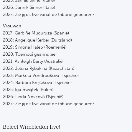
2025: Jannik Sinner (Italië)
2026: Jannik Sinner
(Italië)
2027: Zie jij dit live vanaf de tribune gebeuren?
Vrouwen
2017: Garbiñe Muguruza (Spanje)
2018: Angelique Kerber (Duitsland)
2019: Simona Halep (Roemenië)
2020: Toernooi geannuleer
2021: Ashleigh Barty (Australië)
2022: Jelena Rybakina (Kazachstan)
2023: Markéta Vondroušová (Tsjechië)
2024: Barbora Krejčíková (Tsjechië)
2025: Iga Świątek (Polen)
2026: Lind
a Nosková (
Tsjechië)
2027: Zie jij dit live vanaf de tribune gebeuren?
Beleef Wimbledon live!