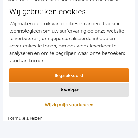
nieuws?
Wij gebruiken cookies
Schrijf je dan nu in voor onze nieuwsbrief.
Jouw gegevens worden verwerkt volgens onze
privacy
Wij maken gebruik van cookies en andere tracking-
verklaring
.
technologieën om uw surfervaring op onze website
te verbeteren, om gepersonaliseerde inhoud en
advertenties te tonen, om ons websiteverkeer te
analyseren en om te begrijpen waar onze bezoekers
vandaan komen.
Ik ga akkoord
Ik weiger
Aanmelden
Wijzig mijn voorkeuren
Snellinks
Formule 1 reizen
Darts reizen
Combinatiereizen darts en voetbal