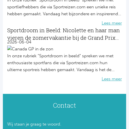
In onze rubriek "Sportdroom in beeld" spreken we met
sportliefhebbers die via Sportreizen.com een unieke reis
hebben gemaakt. Vandaag het bijzondere en inspirerende
verhaal van Lonneke Zuure. Na een moeilijk en intensief
Lees meer
jaar, besloot ze dat dít haar jaar moest worden. Ze
Sportdroom in Beeld: Nicolette en haar man
trommelde 23 vrienden en familieleden op voor een
vieren de zomervakantie bij de Grand Prix
onvergetelijk, stijlvol tennisavontuur op het heilige gravel
2026-06-04
van Montreal
van Roland Garros in Parijs.
In onze rubriek "Sportdroom in beeld" spreken we met
enthousiaste sportfans die via Sportreizen.com hun
ultieme sportreis hebben gemaakt. Vandaag is het de
beurt aan Nicolette Huibers, die samen met haar man
Lees meer
naar de Grand Prix van Canada in Montreal afreisde. Het
werd een onvergetelijke reis waarin de adrenaline van het
circuit hand in hand ging met een heerlijke zomervakantie
Contact
in een fascinerende Noord-Amerikaanse stad.
Wij staan je graag te woord.