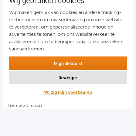
Wij gebruiken cookies
Schrijf je dan nu in voor onze nieuwsbrief.
Jouw gegevens worden verwerkt volgens onze
privacy
Wij maken gebruik van cookies en andere tracking-
verklaring
.
technologieën om uw surfervaring op onze website
te verbeteren, om gepersonaliseerde inhoud en
advertenties te tonen, om ons websiteverkeer te
analyseren en om te begrijpen waar onze bezoekers
vandaan komen.
Ik ga akkoord
Ik weiger
Aanmelden
Wijzig mijn voorkeuren
Snellinks
Formule 1 reizen
Darts reizen
Combinatiereizen darts en voetbal
Groepsreizen Formule 1