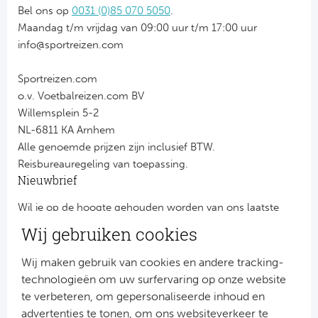
Bel ons op
0031 (0)85 070 5050
.
Maandag t/m vrijdag van 09:00 uur t/m 17:00 uur
info@sportreizen.com
Sportreizen.com
o.v. Voetbalreizen.com BV
Willemsplein 5-2
NL-6811 KA Arnhem
Alle genoemde prijzen zijn inclusief BTW.
Reisbureauregeling van toepassing.
Nieuwbrief
Wil je op de hoogte gehouden worden van ons laatste
nieuws?
Wij gebruiken cookies
Schrijf je dan nu in voor onze nieuwsbrief.
Jouw gegevens worden verwerkt volgens onze
privacy
Wij maken gebruik van cookies en andere tracking-
verklaring
.
technologieën om uw surfervaring op onze website
te verbeteren, om gepersonaliseerde inhoud en
advertenties te tonen, om ons websiteverkeer te