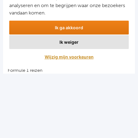
analyseren en om te begrijpen waar onze bezoekers
vandaan komen.
Ik ga akkoord
Ik weiger
Aanmelden
Wijzig mijn voorkeuren
Snellinks
Formule 1 reizen
Darts reizen
Combinatiereizen darts en voetbal
Groepsreizen Formule 1
Vacatures en stages
Sportkampen.com
Voetbalreizen.com