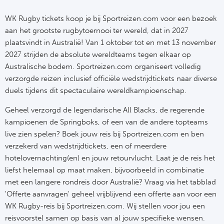
NF
Formu
Kalen
MotoG
Nitto 
WK Rugby tickets koop je bij Sportreizen.com voor een bezoek
NF
aan het grootste rugbytoernooi ter wereld, dat in 2027
Formul
MotoG
ABN 
plaatsvindt in Australië! Van 1 oktober tot en met 13 november
2027 strijden de absolute wereldteams tegen elkaar op
Honkb
Formu
MotoG
Kalen
Australische bodem. Sportreizen.com organiseert volledig
verzorgde reizen inclusief officiële wedstrijdtickets naar diverse
Baske
Formu
MotoG
duels tijdens dit spectaculaire wereldkampioenschap.
24 uu
Formu
MotoG
Geheel verzorgd de legendarische All Blacks, de regerende
kampioenen de Springboks, of een van de andere topteams
Indy 
Formu
MotoG
live zien spelen? Boek jouw reis bij Sportreizen.com en ben
verzekerd van wedstrijdtickets, een of meerdere
Tour 
Meer 
Kalen
hotelovernachting(en) en jouw retourvlucht. Laat je de reis het
liefst helemaal op maat maken, bijvoorbeeld in combinatie
Kalen
met een langere rondreis door Australië? Vraag via het tabblad
'Offerte aanvragen' geheel vrijblijvend een offerte aan voor een
WK Rugby-reis bij Sportreizen.com. Wij stellen voor jou een
reisvoorstel samen op basis van al jouw specifieke wensen.