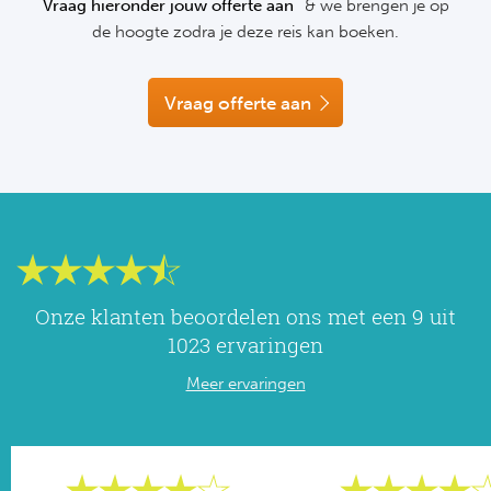
Vraag hieronder jouw offerte aan
& we brengen je op
NF
de hoogte zodra je deze reis kan boeken.
Formu
Kalen
MotoG
Nitto 
NF
Formul
MotoG
ABN 
Vraag offerte aan
Honkb
Formu
MotoG
Kalen
Baske
Formu
MotoG
24 uu
Formu
MotoG
Indy 
Formu
MotoG
Onze klanten beoordelen ons met een 9 uit
Tour 
Meer 
Kalen
1023 ervaringen
Meer ervaringen
Kalen