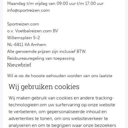
Maandag t/m vrijdag van 09:00 uur t/m 17:00 uur
info@sportreizen.com
Sportreizen.com
o.v. Voetbalreizen.com BV
Willemsplein 5-2
NL-6811 KA Arnhem
Alle genoemde prijzen zijn inclusief BTW.
Reisbureauregeling van toepassing.
Nieuwbrief
Wil je op de hoogte gehouden worden van ons laatste
nieuws?
Wij gebruiken cookies
Schrijf je dan nu in voor onze nieuwsbrief.
Jouw gegevens worden verwerkt volgens onze
privacy
Wij maken gebruik van cookies en andere tracking-
verklaring
.
technologieën om uw surfervaring op onze website
te verbeteren, om gepersonaliseerde inhoud en
advertenties te tonen, om ons websiteverkeer te
analyseren en om te begrijpen waar onze bezoekers