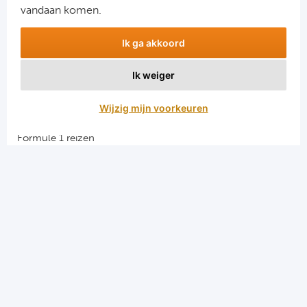
vandaan komen.
Ik ga akkoord
Ik weiger
Aanmelden
Wijzig mijn voorkeuren
Snellinks
Formule 1 reizen
Darts reizen
Combinatiereizen darts en voetbal
Groepsreizen Formule 1
Vacatures en stages
Sportkampen.com
Voetbalreizen.com
Algemene voorwaarden