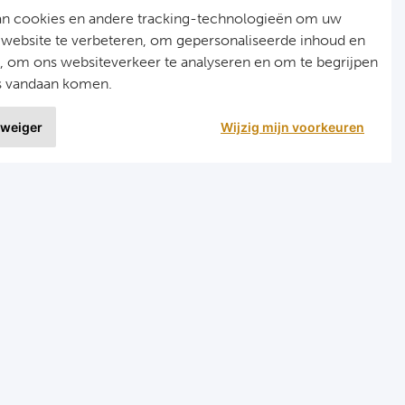
an cookies en andere tracking-technologieën om uw
 website te verbeteren, om gepersonaliseerde inhoud en
n, om ons websiteverkeer te analyseren en om te begrijpen
s vandaan komen.
 weiger
Wijzig mijn voorkeuren
9 uit
1020 ervaringen
nellinks
Menu
ormule 1 reizen
Home
arts reizen
Formule 1