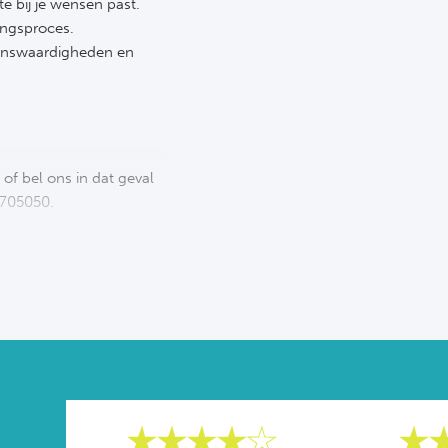
te bij je wensen past.
ingsproces.
tenswaardigheden en
of bel ons in dat geval
0705050.
 allemaal op Flushing
ouwentoernooi starten.
pelers aanmoedigen. Maak
telijke tennisactie. Stel
de levendige sfeer van
en ideale reis samen!