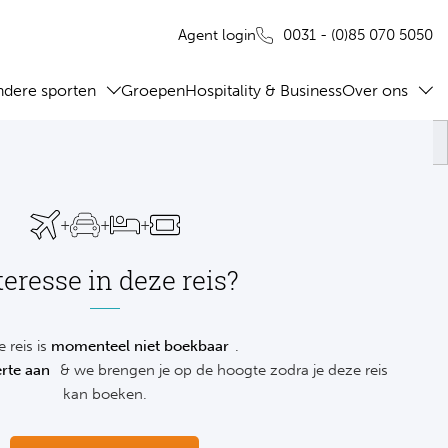
0031 - (0)85 070 5050
Agent login
ndere sporten
Groepen
Hospitality & Business
Over ons
+
+
+
teresse in deze reis?
 reis is
momenteel niet boekbaar
.
rte aan
& we brengen je op de hoogte zodra je deze reis
kan boeken.