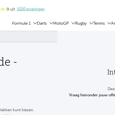
9 uit
1020 ervaringen
Formule 1
Darts
MotoGP
Rugby
Tennis
A
de -
In
Deze
Vraag hieronder jouw offe
 plekken kunt kiezen.