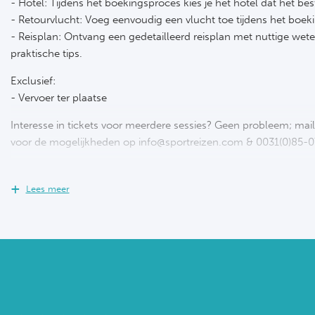
- Hotel: Tijdens het boekingsproces kies je het hotel dat het bes
- Retourvlucht: Voeg eenvoudig een vlucht toe tijdens het boek
- Reisplan: Ontvang een gedetailleerd reisplan met nuttige we
praktische tips.
Exclusief:
- Vervoer ter plaatse
Interesse in tickets voor meerdere sessies? Geen probleem; mail 
voor de mogelijkheden op info@sportreizen.com & 0031(0)85-
Ervaar de magie van de eerste dag van de US Open!
Het begint
Meadows, waar de eerste rondes van zowel het mannen- als vr
Lees meer
De sfeer is elektrisch, met fans die vol enthousiasme de sters
je klaar voor een dag vol drama, debuterende talenten en onverge
je ideale dag samen, van toegang tot de iconische stadions tot 
New York!
Ervaar de authentieke tennissfeer in New York City en stel je eig