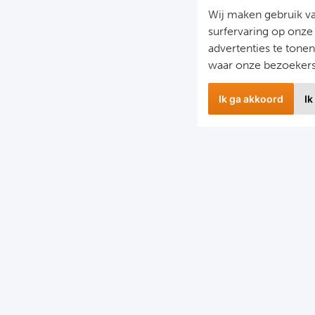
Wij maken gebruik v
surfervaring op onze
advertenties te tone
waar onze bezoeker
Ik ga akkoord
Ik
Nieuwbrief
S
il je op de hoogte gehouden worden van ons laatste
F
nieuws?
D