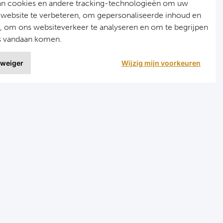
an cookies en andere tracking-technologieën om uw
 website te verbeteren, om gepersonaliseerde inhoud en
n, om ons websiteverkeer te analyseren en om te begrijpen
s vandaan komen.
 weiger
Wijzig mijn voorkeuren
9 uit
1020 ervaringen
nellinks
Menu
ormule 1 reizen
Home
arts reizen
Formule 1
ombinatiereizen darts en voetbal
Darts