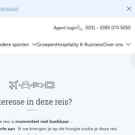
rverkoop!
0031 - (0)85 070 5050
Agent login
ndere sporten
Groepen
Hospitality & Business
Over ons
+
+
+
teresse in deze reis?
 reis is
momenteel niet boekbaar
.
rte aan
& we brengen je op de hoogte zodra je deze reis