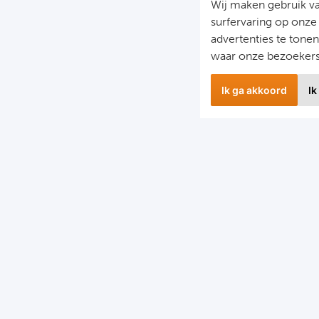
Wij maken gebruik v
surfervaring op onze
advertenties te tone
waar onze bezoeker
Ik ga akkoord
Ik
Nieuwbrief
S
il je op de hoogte gehouden worden van ons laatste
F
nieuws?
D
chrijf je dan nu in voor onze nieuwsbrief.
C