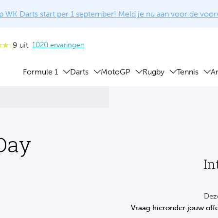
 WK Darts start per 1 september! Meld je nu aan voor de voo
9 uit
1020 ervaringen
Formule 1
Darts
MotoGP
Rugby
Tennis
A
 Day
In
Deze
Vraag hieronder jouw offe