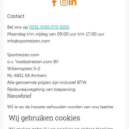
Contact
Bel ons op
0031 (0)85 070 5050
.
Maandag t/m vrijdag van 09:00 uur t/m 17:00 uur
info@sportreizen.com
Sportreizen.com
o.v. Voetbalreizen.com BV
Willemsplein 5-2
NL-6811 KA Arnhem
Alle genoemde prijzen zijn inclusief BTW.
Reisbureauregeling van toepassing.
Nieuwbrief
Wil je op de hoogte gehouden worden van ons laatste
nieuws?
Wij gebruiken cookies
Schrijf je dan nu in voor onze nieuwsbrief.
Jouw gegevens worden verwerkt volgens onze
privacy