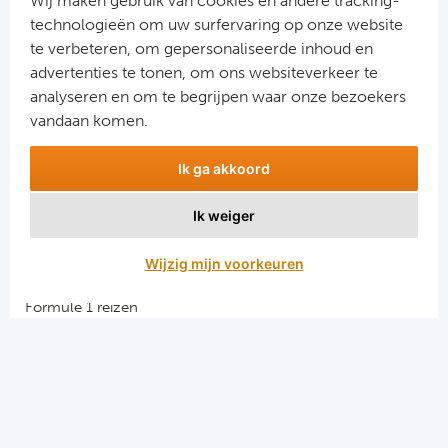
Wij maken gebruik van cookies en andere tracking-
verklaring
.
technologieën om uw surfervaring op onze website
te verbeteren, om gepersonaliseerde inhoud en
advertenties te tonen, om ons websiteverkeer te
analyseren en om te begrijpen waar onze bezoekers
vandaan komen.
Ik ga akkoord
Ik weiger
Aanmelden
Wijzig mijn voorkeuren
Snellinks
Formule 1 reizen
Darts reizen
Combinatiereizen darts en voetbal
Groepsreizen Formule 1
Vacatures en stages