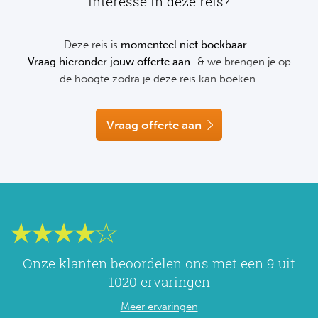
Interesse in deze reis?
NF
- Vervoer ter plaatse
boekingsproces.
Formu
Kalen
MotoG
Nitto 
- Reisplan: Ontvang een gedetailleerd reisplan met nuttige
NF
Deze reis is
momenteel niet boekbaar
.
wetenswaardigheden en praktische tips.
Formul
MotoG
ABN 
Vraag hieronder jouw offerte aan
& we brengen je op
de hoogte zodra je deze reis kan boeken.
Honkb
Formu
MotoG
Kalen
Baske
Formu
MotoG
Vraag offerte aan
24 uu
Formu
MotoG
Indy 
Formu
MotoG
Tour 
Meer 
Kalen
Kalen
Onze klanten beoordelen ons met een 9 uit
1020 ervaringen
Meer ervaringen