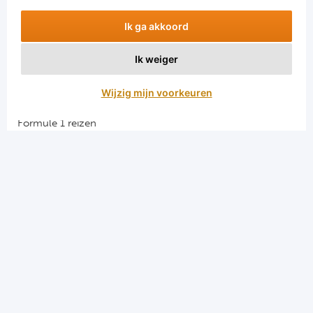
Ik ga akkoord
Ik weiger
Aanmelden
Wijzig mijn voorkeuren
Snellinks
Formule 1 reizen
Darts reizen
Combinatiereizen darts en voetbal
Groepsreizen Formule 1
Vacatures en stages
Sportkampen.com
Voetbalreizen.com
Algemene voorwaarden
Privacy en cookies