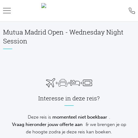
Mutua Madrid Open - Wednesday Night
Teru
Teru
Teru
Teru
Teru
Teru
Teru
Session
Formu
World
MotoG
WK R
Rolan
Voetb
FAQ
Formu
Premi
MotoG
Six Na
Wimb
IJsho
Blog
Formu
World
MotoG
Natio
US O
Revie
WK
+
+
+
Formu
World 
MotoG
Kalen
Austr
Conta
NH
Interesse in deze reis?
Formu
Fland
MotoG
Monte
Offer
De
Deze reis is
momenteel niet boekbaar
.
Formu
Lecot
MotoG
Madri
Sport
Vraag hieronder jouw offerte aan
& we brengen je op
Ameri
de hoogte zodra je deze reis kan boeken.
Formu
The M
MotoG
Italia