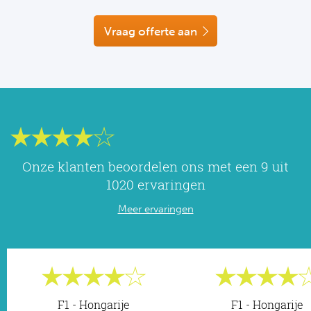
NF
Formu
Kalen
MotoG
Nitto 
Vraag offerte aan
NF
Formul
MotoG
ABN 
Honkb
Formu
MotoG
Kalen
Baske
Formu
MotoG
24 uu
Formu
MotoG
Onze klanten beoordelen ons met een 9 uit
Indy 
Formu
MotoG
1020 ervaringen
Tour 
Meer ervaringen
Meer 
Kalen
Kalen
F1 - Hongarije
F1 - Hongarije