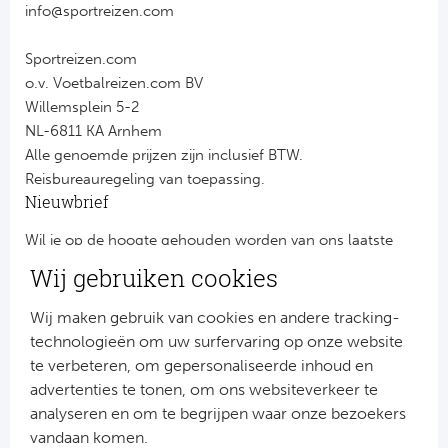
info@sportreizen.com
Sportreizen.com
o.v. Voetbalreizen.com BV
Willemsplein 5-2
NL-6811 KA Arnhem
Alle genoemde prijzen zijn inclusief BTW.
Reisbureauregeling van toepassing.
Nieuwbrief
Wil je op de hoogte gehouden worden van ons laatste
nieuws?
Wij gebruiken cookies
Schrijf je dan nu in voor onze nieuwsbrief.
Jouw gegevens worden verwerkt volgens onze
privacy
Wij maken gebruik van cookies en andere tracking-
verklaring
.
technologieën om uw surfervaring op onze website
te verbeteren, om gepersonaliseerde inhoud en
advertenties te tonen, om ons websiteverkeer te
analyseren en om te begrijpen waar onze bezoekers
vandaan komen.