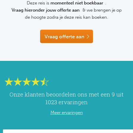
Deze reis is
momenteel niet boekbaar
.
NF
Vraag hieronder jouw offerte aan
& we brengen je op
Formu
Kalen
MotoG
Nitto 
NF
de hoogte zodra je deze reis kan boeken.
Formul
MotoG
ABN 
Honkb
Vraag offerte aan
Formu
MotoG
Kalen
Baske
Formu
MotoG
24 uu
Formu
MotoG
Indy 
Formu
MotoG
Tour 
Meer 
Kalen
Onze klanten beoordelen ons met een 9 uit
1023 ervaringen
Kalen
Meer ervaringen