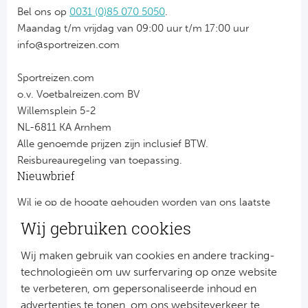
Bel ons op
0031 (0)85 070 5050
.
Maandag t/m vrijdag van 09:00 uur t/m 17:00 uur
info@sportreizen.com
Sportreizen.com
o.v. Voetbalreizen.com BV
Willemsplein 5-2
NL-6811 KA Arnhem
Alle genoemde prijzen zijn inclusief BTW.
Reisbureauregeling van toepassing.
Nieuwbrief
Wil je op de hoogte gehouden worden van ons laatste
nieuws?
Wij gebruiken cookies
Schrijf je dan nu in voor onze nieuwsbrief.
Jouw gegevens worden verwerkt volgens onze
privacy
Wij maken gebruik van cookies en andere tracking-
verklaring
.
technologieën om uw surfervaring op onze website
te verbeteren, om gepersonaliseerde inhoud en
advertenties te tonen, om ons websiteverkeer te