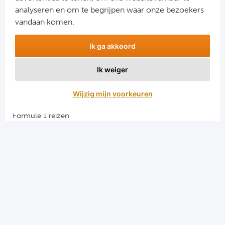
analyseren en om te begrijpen waar onze bezoekers
vandaan komen.
Ik ga akkoord
Ik weiger
Aanmelden
Wijzig mijn voorkeuren
Snellinks
Formule 1 reizen
Darts reizen
Combinatiereizen darts en voetbal
Groepsreizen Formule 1
Vacatures en stages
Sportkampen.com
Voetbalreizen.com