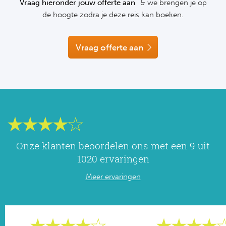
Vraag hieronder jouw offerte aan
& we brengen je op
NF
de hoogte zodra je deze reis kan boeken.
Formu
Kalen
MotoG
Nitto 
NF
Formul
MotoG
ABN 
Vraag offerte aan
Honkb
Formu
MotoG
Kalen
Baske
Formu
MotoG
24 uu
Formu
MotoG
Indy 
Formu
MotoG
Onze klanten beoordelen ons met een 9 uit
Tour 
Meer 
Kalen
1020 ervaringen
Meer ervaringen
Kalen