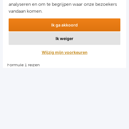
analyseren en om te begrijpen waar onze bezoekers
vandaan komen.
Ik ga akkoord
Ik weiger
Aanmelden
Wijzig mijn voorkeuren
Snellinks
Formule 1 reizen
Darts reizen
Combinatiereizen darts en voetbal
Groepsreizen Formule 1
Vacatures en stages
Sportkampen.com
Voetbalreizen.com