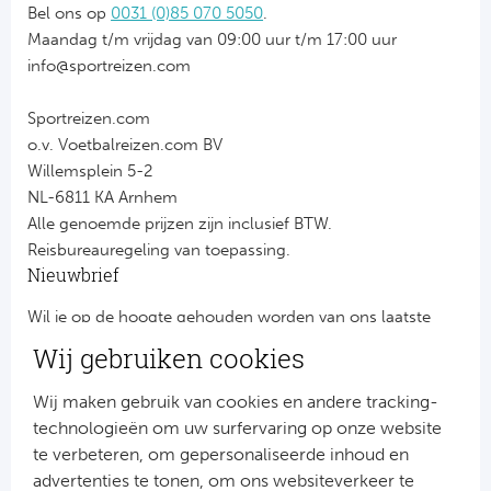
Bel ons op
0031 (0)85 070 5050
.
Maandag t/m vrijdag van 09:00 uur t/m 17:00 uur
info@sportreizen.com
Sportreizen.com
o.v. Voetbalreizen.com BV
Willemsplein 5-2
NL-6811 KA Arnhem
Alle genoemde prijzen zijn inclusief BTW.
Reisbureauregeling van toepassing.
Nieuwbrief
Wil je op de hoogte gehouden worden van ons laatste
nieuws?
Wij gebruiken cookies
Schrijf je dan nu in voor onze nieuwsbrief.
Jouw gegevens worden verwerkt volgens onze
privacy
Wij maken gebruik van cookies en andere tracking-
verklaring
.
technologieën om uw surfervaring op onze website
te verbeteren, om gepersonaliseerde inhoud en
advertenties te tonen, om ons websiteverkeer te