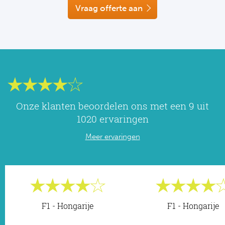
NF
Vraag offerte aan
Formu
Kalen
MotoG
Nitto 
NF
Formul
MotoG
ABN 
Honkb
Formu
MotoG
Kalen
Baske
Formu
MotoG
24 uu
Onze klanten beoordelen ons met een 9 uit
Formu
MotoG
1020 ervaringen
Indy 
Formu
MotoG
Meer ervaringen
Tour 
Meer 
Kalen
Kalen
F1 - Hongarije
F1 - Hongarije