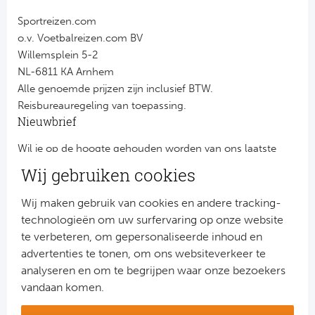
Sportreizen.com
o.v. Voetbalreizen.com BV
Willemsplein 5-2
NL-6811 KA Arnhem
Alle genoemde prijzen zijn inclusief BTW.
Reisbureauregeling van toepassing.
Nieuwbrief
Wil je op de hoogte gehouden worden van ons laatste
nieuws?
Wij gebruiken cookies
Schrijf je dan nu in voor onze nieuwsbrief.
Jouw gegevens worden verwerkt volgens onze
privacy
Wij maken gebruik van cookies en andere tracking-
verklaring
.
technologieën om uw surfervaring op onze website
te verbeteren, om gepersonaliseerde inhoud en
advertenties te tonen, om ons websiteverkeer te
analyseren en om te begrijpen waar onze bezoekers
vandaan komen.