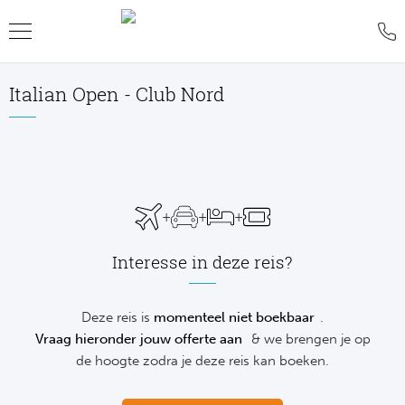
Italian Open - Club Nord
Teru
Teru
Teru
Teru
Teru
Teru
Teru
Formu
World
MotoG
WK R
Rolan
Voetb
FAQ
Formu
Premi
MotoG
Six Na
Wimb
IJsho
Blog
+
+
+
Formu
World
MotoG
Natio
US O
Revie
WK
Interesse in deze reis?
Formu
World 
MotoG
Kalen
Austr
Conta
NH
Formu
Fland
MotoG
Monte
Offer
Deze reis is
momenteel niet boekbaar
.
De
Vraag hieronder jouw offerte aan
& we brengen je op
Formu
Lecot
MotoG
Madri
Sport
de hoogte zodra je deze reis kan boeken.
Ameri
Formu
The M
MotoG
Italia