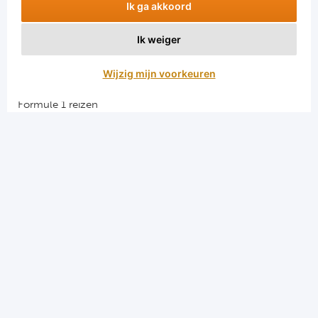
Ik ga akkoord
Ik weiger
Aanmelden
Wijzig mijn voorkeuren
Snellinks
Formule 1 reizen
Darts reizen
Combinatiereizen darts en voetbal
Groepsreizen Formule 1
Vacatures en stages
Sportkampen.com
Voetbalreizen.com
Algemene voorwaarden
Privacy en cookies
Menu