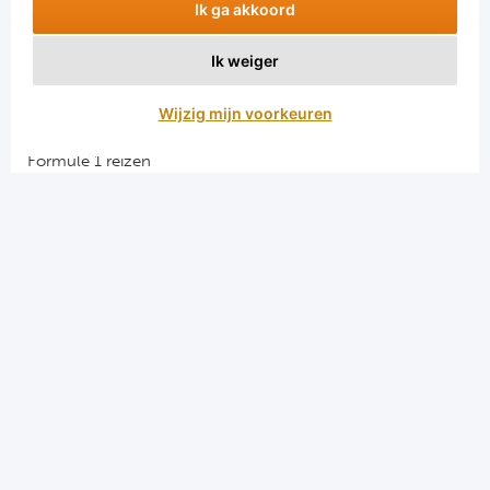
Ik ga akkoord
Ik weiger
Aanmelden
Wijzig mijn voorkeuren
Snellinks
Formule 1 reizen
Darts reizen
Combinatiereizen darts en voetbal
Groepsreizen Formule 1
Vacatures en stages
Sportkampen.com
Voetbalreizen.com
Algemene voorwaarden
Privacy en cookies
Menu