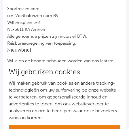
Sportreizen.com
o.v. Voetbalreizen.com BV
Willemsplein 5-2
NL-6811 KA Arnhem
Alle genoemde prijzen zijn inclusief BTW.
Reisbureauregeling van toepassing.
Nieuwbrief
Wil je op de hoogte gehouden worden van ons laatste
nieuws?
Wij gebruiken cookies
Schrijf je dan nu in voor onze nieuwsbrief.
Jouw gegevens worden verwerkt volgens onze
privacy
Wij maken gebruik van cookies en andere tracking-
verklaring
.
technologieën om uw surfervaring op onze website
te verbeteren, om gepersonaliseerde inhoud en
advertenties te tonen, om ons websiteverkeer te
analyseren en om te begrijpen waar onze bezoekers
vandaan komen.