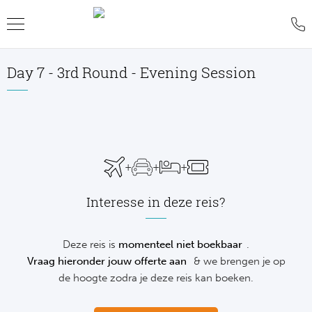
Day 7 - 3rd Round - Evening Session
Teru
Teru
Teru
Teru
Teru
Teru
Teru
Formu
World
MotoG
WK R
Rolan
Voetb
FAQ
Formu
Premi
MotoG
Six Na
Wimb
IJsho
Blog
+
+
+
Formu
World
MotoG
Natio
US O
Revie
WK
Interesse in deze reis?
Formu
World 
MotoG
Kalen
Austr
Conta
NH
Formu
Fland
MotoG
Monte
Offer
Deze reis is
momenteel niet boekbaar
.
De
Vraag hieronder jouw offerte aan
& we brengen je op
Formu
Lecot
MotoG
Madri
Sport
de hoogte zodra je deze reis kan boeken.
Ameri
Formu
The M
MotoG
Italia