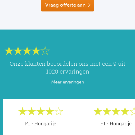
NF
Vraag offerte aan
Formu
Kalen
MotoG
Nitto 
NF
Formul
MotoG
ABN 
Honkb
Formu
MotoG
Kalen
Baske
Formu
MotoG
24 uu
Onze klanten beoordelen ons met een 9 uit
Formu
MotoG
1020 ervaringen
Indy 
Formu
MotoG
Meer ervaringen
Tour 
Meer 
Kalen
Kalen
F1 - Hongarije
F1 - Hongarije