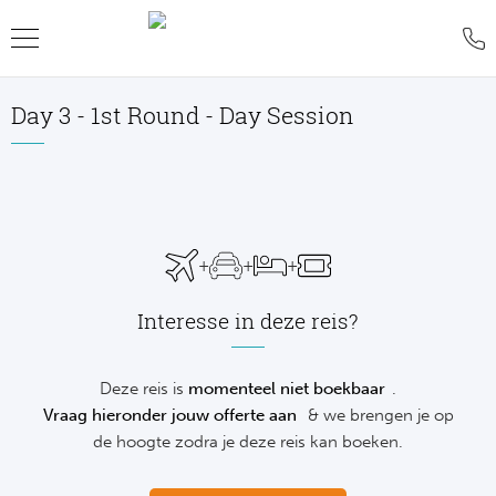
Day 3 - 1st Round - Day Session
Teru
Teru
Teru
Teru
Teru
Teru
Teru
Formu
World
MotoG
WK R
Rolan
Voetb
FAQ
Formu
Premi
MotoG
Six Na
Wimb
IJsho
Blog
+
+
+
Formu
World
MotoG
Natio
US O
Revie
WK
Interesse in deze reis?
Formu
World 
MotoG
Kalen
Austr
Conta
NH
Formu
Fland
MotoG
Monte
Offer
Deze reis is
momenteel niet boekbaar
.
De
Vraag hieronder jouw offerte aan
& we brengen je op
Formu
Lecot
MotoG
Madri
Sport
de hoogte zodra je deze reis kan boeken.
Ameri
Formu
The M
MotoG
Italia