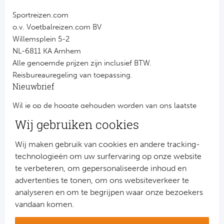
Sportreizen.com
o.v. Voetbalreizen.com BV
Willemsplein 5-2
NL-6811 KA Arnhem
Alle genoemde prijzen zijn inclusief BTW.
Reisbureauregeling van toepassing.
Nieuwbrief
Wil je op de hoogte gehouden worden van ons laatste
nieuws?
Wij gebruiken cookies
Schrijf je dan nu in voor onze nieuwsbrief.
Jouw gegevens worden verwerkt volgens onze
privacy
Wij maken gebruik van cookies en andere tracking-
verklaring
.
technologieën om uw surfervaring op onze website
te verbeteren, om gepersonaliseerde inhoud en
advertenties te tonen, om ons websiteverkeer te
analyseren en om te begrijpen waar onze bezoekers
vandaan komen.