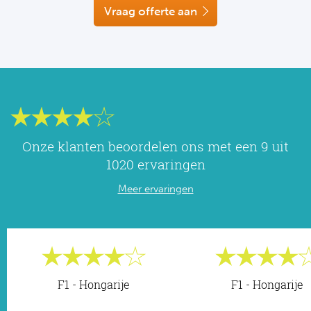
NF
Vraag offerte aan
Formu
Kalen
MotoG
Nitto 
NF
Formul
MotoG
ABN 
Honkb
Formu
MotoG
Kalen
Baske
Formu
MotoG
24 uu
Onze klanten beoordelen ons met een 9 uit
Formu
MotoG
1020 ervaringen
Indy 
Formu
MotoG
Meer ervaringen
Tour 
Meer 
Kalen
Kalen
F1 - Hongarije
F1 - Hongarije