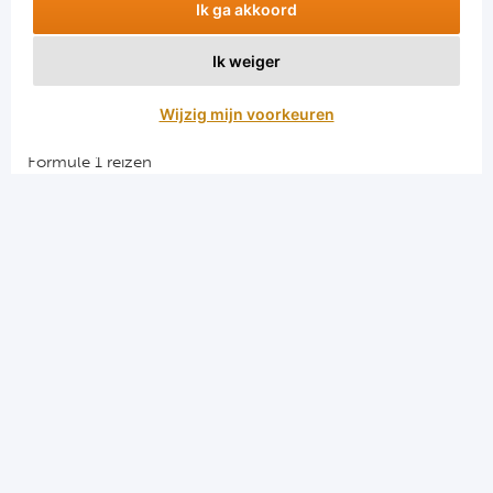
Ik ga akkoord
Ik weiger
Aanmelden
Wijzig mijn voorkeuren
Snellinks
Formule 1 reizen
Darts reizen
Combinatiereizen darts en voetbal
Groepsreizen Formule 1
Vacatures en stages
Sportkampen.com
Voetbalreizen.com
Algemene voorwaarden
Privacy en cookies
Menu