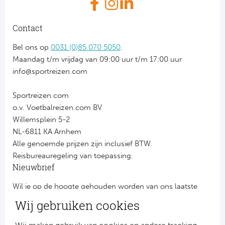
Contact
Bel ons op
0031 (0)85 070 5050
.
Maandag t/m vrijdag van 09:00 uur t/m 17:00 uur
info@sportreizen.com
Sportreizen.com
o.v. Voetbalreizen.com BV
Willemsplein 5-2
NL-6811 KA Arnhem
Alle genoemde prijzen zijn inclusief BTW.
Reisbureauregeling van toepassing.
Nieuwbrief
Wil je op de hoogte gehouden worden van ons laatste
nieuws?
Wij gebruiken cookies
Schrijf je dan nu in voor onze nieuwsbrief.
Jouw gegevens worden verwerkt volgens onze
privacy