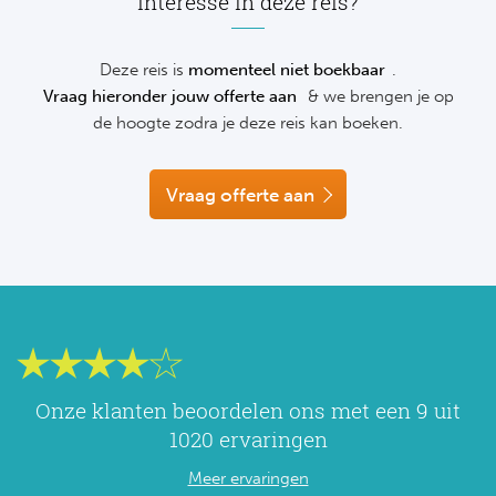
Interesse in deze reis?
NF
Formu
Kalen
MotoG
Nitto 
NF
Deze reis is
momenteel niet boekbaar
.
Formul
MotoG
ABN 
Vraag hieronder jouw offerte aan
& we brengen je op
de hoogte zodra je deze reis kan boeken.
Honkb
Formu
MotoG
Kalen
Baske
Formu
MotoG
Vraag offerte aan
24 uu
Formu
MotoG
Indy 
Formu
MotoG
Tour 
Meer 
Kalen
Kalen
Onze klanten beoordelen ons met een 9 uit
1020 ervaringen
Meer ervaringen