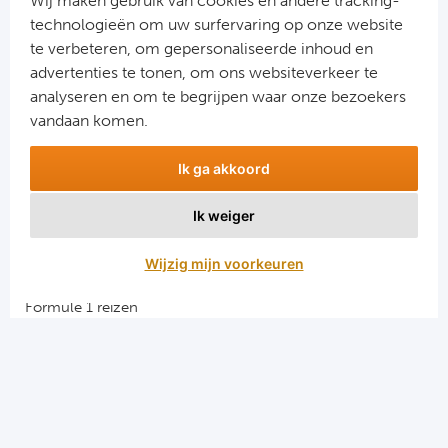
Wij maken gebruik van cookies en andere tracking-
verklaring
.
technologieën om uw surfervaring op onze website
te verbeteren, om gepersonaliseerde inhoud en
advertenties te tonen, om ons websiteverkeer te
analyseren en om te begrijpen waar onze bezoekers
vandaan komen.
Ik ga akkoord
Ik weiger
Aanmelden
Wijzig mijn voorkeuren
Snellinks
Formule 1 reizen
Darts reizen
Combinatiereizen darts en voetbal
Groepsreizen Formule 1
Vacatures en stages