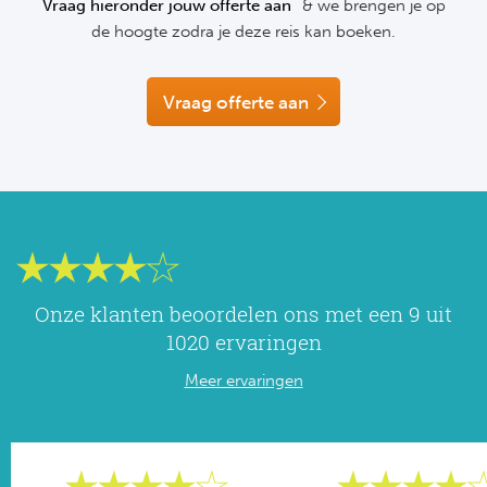
Vraag hieronder jouw offerte aan
& we brengen je op
NF
de hoogte zodra je deze reis kan boeken.
Formu
Kalen
MotoG
Nitto 
NF
Formul
MotoG
ABN 
Vraag offerte aan
Honkb
Formu
MotoG
Kalen
Baske
Formu
MotoG
24 uu
Formu
MotoG
Indy 
Formu
MotoG
Onze klanten beoordelen ons met een 9 uit
Tour 
Meer 
Kalen
1020 ervaringen
Meer ervaringen
Kalen