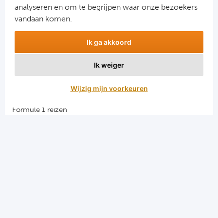
analyseren en om te begrijpen waar onze bezoekers
vandaan komen.
Ik ga akkoord
Ik weiger
Aanmelden
Wijzig mijn voorkeuren
Snellinks
Formule 1 reizen
Darts reizen
Combinatiereizen darts en voetbal
Groepsreizen Formule 1
Vacatures en stages
Sportkampen.com
Voetbalreizen.com