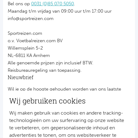
Bel ons op
0031 (0)85 070 5050
.
Maandag t/m vrijdag van 09:00 uur t/m 17:00 uur
info@sportreizen.com
Sportreizen.com
o.v. Voetbalreizen.com BV
Willemsplein 5-2
NL-6811 KA Arnhem
Alle genoemde prijzen zijn inclusief BTW.
Reisbureauregeling van toepassing.
Nieuwbrief
Wil je op de hoogte gehouden worden van ons laatste
nieuws?
Wij gebruiken cookies
Schrijf je dan nu in voor onze nieuwsbrief.
Jouw gegevens worden verwerkt volgens onze
privacy
Wij maken gebruik van cookies en andere tracking-
verklaring
.
technologieën om uw surfervaring op onze website
te verbeteren, om gepersonaliseerde inhoud en
advertenties te tonen, om ons websiteverkeer te