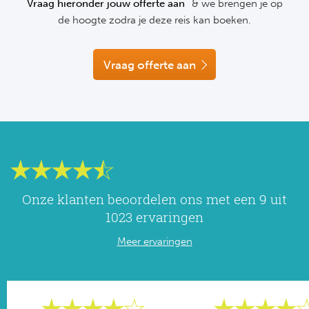
Vraag hieronder jouw offerte aan
& we brengen je op
NF
de hoogte zodra je deze reis kan boeken.
Formu
Kalen
MotoG
Nitto 
NF
Formul
MotoG
ABN 
Vraag offerte aan
Honkb
Formu
MotoG
Kalen
Baske
Formu
MotoG
24 uu
Formu
MotoG
Indy 
Formu
MotoG
Onze klanten beoordelen ons met een 9 uit
Tour 
Meer 
Kalen
1023 ervaringen
Meer ervaringen
Kalen