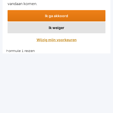
vandaan komen.
Ik ga akkoord
Ik weiger
Aanmelden
Wijzig mijn voorkeuren
Snellinks
Formule 1 reizen
Darts reizen
Combinatiereizen darts en voetbal
Groepsreizen Formule 1
Vacatures en stages
Sportkampen.com
Voetbalreizen.com
Algemene voorwaarden