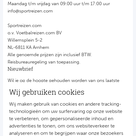
Maandag t/m vrijdag van 09:00 uur t/m 17:00 uur
info@sportreizen.com
Sportreizen.com
o.v. Voetbalreizen.com BV
Willemsplein 5-2
NL-6811 KA Arnhem
Alle genoemde prijzen zijn inclusief BTW.
Reisbureauregeling van toepassing.
Nieuwbrief
Wil je op de hoogte gehouden worden van ons laatste
nieuws?
Wij gebruiken cookies
Schrijf je dan nu in voor onze nieuwsbrief.
Jouw gegevens worden verwerkt volgens onze
privacy
Wij maken gebruik van cookies en andere tracking-
verklaring
.
technologieën om uw surfervaring op onze website
te verbeteren, om gepersonaliseerde inhoud en
advertenties te tonen, om ons websiteverkeer te
analyseren en om te begrijpen waar onze bezoekers