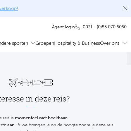
rverkoop!
0031 - (0)85 070 5050
Agent login
ndere sporten
Groepen
Hospitality & Business
Over ons
+
+
+
teresse in deze reis?
 reis is
momenteel niet boekbaar
.
rte aan
& we brengen je op de hoogte zodra je deze reis