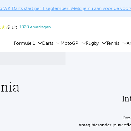
 WK Darts start per 1 september! Meld je nu aan voor de voo
9 uit
1020 ervaringen
Formule 1
Darts
MotoGP
Rugby
Tennis
A
ania
In
Deze
Vraag hieronder jouw offe