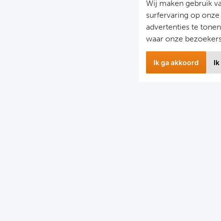
Wij maken gebruik v
surfervaring op onze
advertenties te tone
waar onze bezoeker
Ik ga akkoord
Ik
Nieuwbrief
S
il je op de hoogte gehouden worden van ons laatste
F
nieuws?
D
chrijf je dan nu in voor onze nieuwsbrief.
C