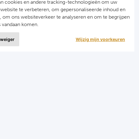
an cookies en andere tracking-technologieën om uw
 website te verbeteren, om gepersonaliseerde inhoud en
n, om ons websiteverkeer te analyseren en om te begrijpen
s vandaan komen.
 weiger
Wijzig mijn voorkeuren
9 uit
1020 ervaringen
nellinks
Menu
ormule 1 reizen
Home
arts reizen
Formule 1
ombinatiereizen darts en voetbal
Darts