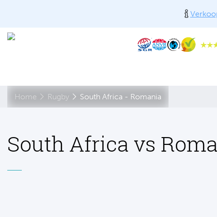
Verkoop
Home
Rugby
South Africa - Romania
South Africa vs Rom