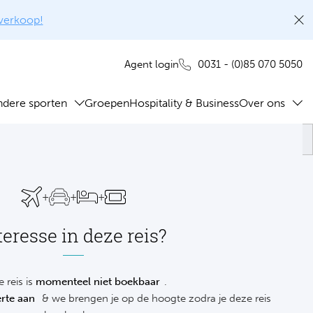
rverkoop!
0031 - (0)85 070 5050
Agent login
ndere sporten
Groepen
Hospitality & Business
Over ons
+
+
+
teresse in deze reis?
 reis is
momenteel niet boekbaar
.
rte aan
& we brengen je op de hoogte zodra je deze reis