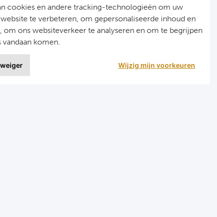
an cookies en andere tracking-technologieën om uw
 website te verbeteren, om gepersonaliseerde inhoud en
n, om ons websiteverkeer te analyseren en om te begrijpen
s vandaan komen.
 weiger
Wijzig mijn voorkeuren
9 uit
1020 ervaringen
nellinks
Menu
ormule 1 reizen
Home
arts reizen
Formule 1