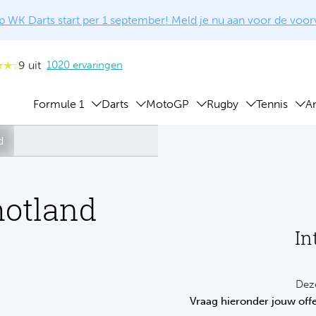
 WK Darts start per 1 september! Meld je nu aan voor de voo
9 uit
1020 ervaringen
Formule 1
Darts
MotoGP
Rugby
Tennis
A
d
hotland
In
Deze
Vraag hieronder jouw offe