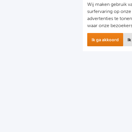
Wij maken gebruik v
surfervaring op onze
advertenties te tone
waar onze bezoeker
Ik ga akkoord
Ik
Nieuwbrief
S
il je op de hoogte gehouden worden van ons laatste
F
nieuws?
D