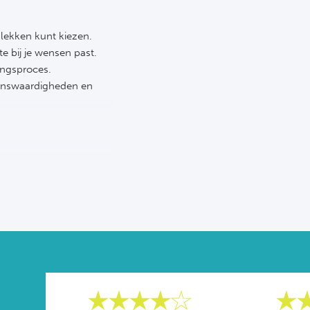
 plekken kunt kiezen.
te bij je wensen past.
ingsproces.
tenswaardigheden en