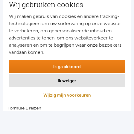
nieuws?
Wij gebruiken cookies
Schrijf je dan nu in voor onze nieuwsbrief.
Jouw gegevens worden verwerkt volgens onze
privacy
Wij maken gebruik van cookies en andere tracking-
verklaring
.
technologieën om uw surfervaring op onze website
te verbeteren, om gepersonaliseerde inhoud en
advertenties te tonen, om ons websiteverkeer te
analyseren en om te begrijpen waar onze bezoekers
vandaan komen.
Ik ga akkoord
Ik weiger
Aanmelden
Wijzig mijn voorkeuren
Snellinks
Formule 1 reizen
Darts reizen
Combinatiereizen darts en voetbal
Groepsreizen Formule 1