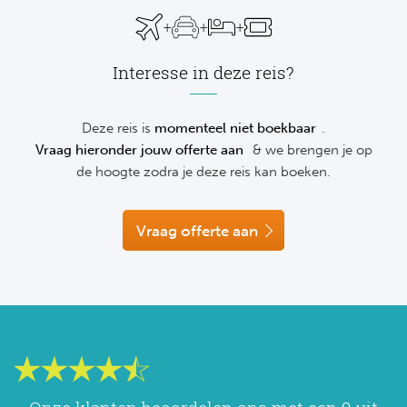
NF
wetenswaardigheden en praktische tips.
+
+
+
Formu
Kalen
MotoG
Nitto 
NF
Interesse in deze reis?
Formul
MotoG
ABN 
Honkb
Formu
MotoG
Kalen
Deze reis is
momenteel niet boekbaar
.
Baske
Vraag hieronder jouw offerte aan
& we brengen je op
Formu
MotoG
de hoogte zodra je deze reis kan boeken.
24 uu
Formu
MotoG
Indy 
Vraag offerte aan
Formu
MotoG
Tour 
Meer 
Kalen
Kalen