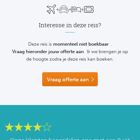
NF
+
+
+
Formu
Kalen
MotoG
Nitto 
NF
Interesse in deze reis?
Formul
MotoG
ABN 
Honkb
Formu
MotoG
Kalen
Deze reis is
momenteel niet boekbaar
.
Baske
Vraag hieronder jouw offerte aan
& we brengen je op
Formu
MotoG
de hoogte zodra je deze reis kan boeken.
24 uu
Formu
MotoG
Indy 
Vraag offerte aan
Formu
MotoG
Tour 
Meer 
Kalen
Kalen