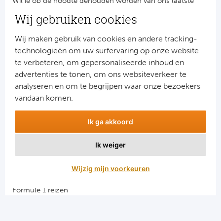
Wil je op de hoogte gehouden worden van ons laatste
nieuws?
Wij gebruiken cookies
Schrijf je dan nu in voor onze nieuwsbrief.
Jouw gegevens worden verwerkt volgens onze
privacy
Wij maken gebruik van cookies en andere tracking-
verklaring
.
technologieën om uw surfervaring op onze website
te verbeteren, om gepersonaliseerde inhoud en
advertenties te tonen, om ons websiteverkeer te
analyseren en om te begrijpen waar onze bezoekers
vandaan komen.
Ik ga akkoord
Ik weiger
Aanmelden
Wijzig mijn voorkeuren
Snellinks
Formule 1 reizen
Darts reizen
Combinatiereizen darts en voetbal