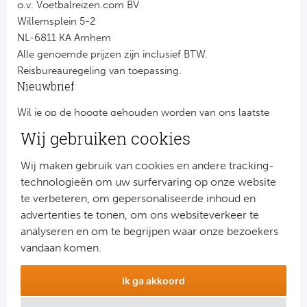
o.v. Voetbalreizen.com BV
Willemsplein 5-2
NL-6811 KA Arnhem
Alle genoemde prijzen zijn inclusief BTW.
Reisbureauregeling van toepassing.
Nieuwbrief
Wil je op de hoogte gehouden worden van ons laatste
nieuws?
Wij gebruiken cookies
Schrijf je dan nu in voor onze nieuwsbrief.
Jouw gegevens worden verwerkt volgens onze
privacy
Wij maken gebruik van cookies en andere tracking-
verklaring
.
technologieën om uw surfervaring op onze website
te verbeteren, om gepersonaliseerde inhoud en
advertenties te tonen, om ons websiteverkeer te
analyseren en om te begrijpen waar onze bezoekers
vandaan komen.
Ik ga akkoord