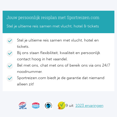
NF
Formu
Kalen
MotoG
Nitto 
NF
Jouw persoonlijk reisplan met Sportreizen.com
Formul
MotoG
ABN 
Stel je ultieme reis samen met vlucht, hotel & tickets
Honkb
Formu
MotoG
Kalen
Stel je ultieme reis samen met vlucht, hotel en
Baske
Formu
MotoG
tickets.
Bij ons staan flexibiliteit, kwaliteit en persoonlijk
24 uu
Formu
MotoG
contact hoog in het vaandel.
Indy 
Bel met ons, chat met ons of bereik ons via ons 24/7
Formu
MotoG
noodnummer.
Tour 
Sportreizen.com biedt je de garantie dat niemand
Meer 
Kalen
alleen zit!
Kalen
9 uit
1023 ervaringen