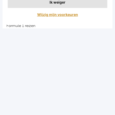
Ik weiger
Aanmelden
Wijzig mijn voorkeuren
Snellinks
Formule 1 reizen
Darts reizen
Combinatiereizen darts en voetbal
Groepsreizen Formule 1
Vacatures en stages
Sportkampen.com
Voetbalreizen.com
Algemene voorwaarden
Privacy en cookies
Menu
Home
Formule 1