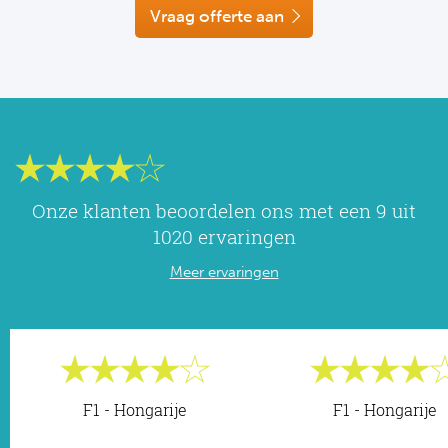
NF
Vraag offerte aan
Formu
Kalen
MotoG
Nitto 
NF
Formul
MotoG
ABN 
Honkb
Formu
MotoG
Kalen
Baske
Formu
MotoG
24 uu
Onze klanten beoordelen ons met een 9 uit
Formu
MotoG
1020 ervaringen
Indy 
Formu
MotoG
Meer ervaringen
Tour 
Meer 
Kalen
Kalen
F1 - Hongarije
F1 - Hongarije