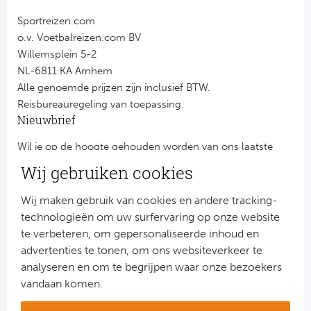
Sportreizen.com
o.v. Voetbalreizen.com BV
Willemsplein 5-2
NL-6811 KA Arnhem
Alle genoemde prijzen zijn inclusief BTW.
Reisbureauregeling van toepassing.
Nieuwbrief
Wil je op de hoogte gehouden worden van ons laatste
nieuws?
Wij gebruiken cookies
Schrijf je dan nu in voor onze nieuwsbrief.
Jouw gegevens worden verwerkt volgens onze
privacy
Wij maken gebruik van cookies en andere tracking-
verklaring
.
technologieën om uw surfervaring op onze website
te verbeteren, om gepersonaliseerde inhoud en
advertenties te tonen, om ons websiteverkeer te
analyseren en om te begrijpen waar onze bezoekers
vandaan komen.