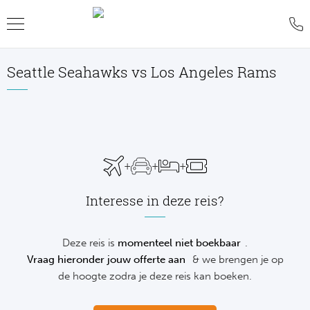
Seattle Seahawks vs Los Angeles Rams
Teru
Teru
Teru
Teru
Teru
Teru
Teru
Formu
World
MotoG
WK R
Rolan
Voetb
FAQ
Formu
Premi
MotoG
Six Na
Wimb
IJsho
Blog
+
+
+
Formu
World
MotoG
Natio
US O
Revie
WK
Interesse in deze reis?
Formu
World 
MotoG
Kalen
Austr
Conta
NH
Formu
Fland
MotoG
Monte
Offer
Deze reis is
momenteel niet boekbaar
.
De
Vraag hieronder jouw offerte aan
& we brengen je op
Formu
Lecot
MotoG
Madri
Sport
de hoogte zodra je deze reis kan boeken.
Ameri
Formu
The M
MotoG
Italia