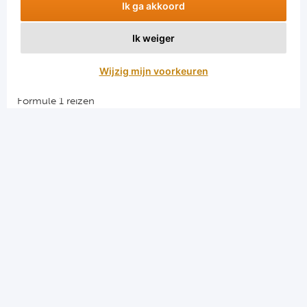
Ik ga akkoord
Ik weiger
Aanmelden
Wijzig mijn voorkeuren
Snellinks
Formule 1 reizen
Darts reizen
Combinatiereizen darts en voetbal
Groepsreizen Formule 1
Vacatures en stages
Sportkampen.com
Voetbalreizen.com
Algemene voorwaarden
Privacy en cookies
Menu