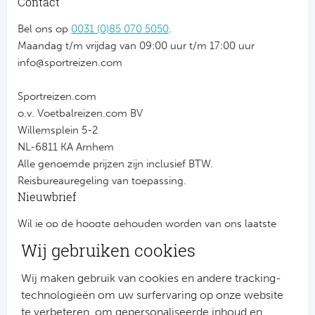
Contact
Bel ons op
0031 (0)85 070 5050
.
Maandag t/m vrijdag van 09:00 uur t/m 17:00 uur
info@sportreizen.com
Sportreizen.com
o.v. Voetbalreizen.com BV
Willemsplein 5-2
NL-6811 KA Arnhem
Alle genoemde prijzen zijn inclusief BTW.
Reisbureauregeling van toepassing.
Nieuwbrief
Wil je op de hoogte gehouden worden van ons laatste
nieuws?
Wij gebruiken cookies
Schrijf je dan nu in voor onze nieuwsbrief.
Jouw gegevens worden verwerkt volgens onze
privacy
Wij maken gebruik van cookies en andere tracking-
verklaring
.
technologieën om uw surfervaring op onze website
te verbeteren, om gepersonaliseerde inhoud en