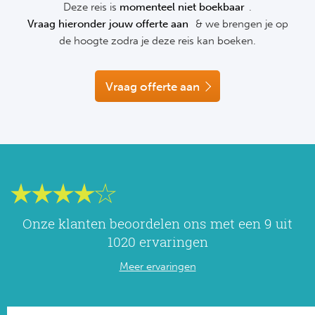
Deze reis is
momenteel niet boekbaar
.
NF
Vraag hieronder jouw offerte aan
& we brengen je op
Formu
Kalen
MotoG
Nitto 
NF
de hoogte zodra je deze reis kan boeken.
Formul
MotoG
ABN 
Honkb
Vraag offerte aan
Formu
MotoG
Kalen
Baske
Formu
MotoG
24 uu
Formu
MotoG
Indy 
Formu
MotoG
Tour 
Meer 
Kalen
Onze klanten beoordelen ons met een 9 uit
1020 ervaringen
Kalen
Meer ervaringen