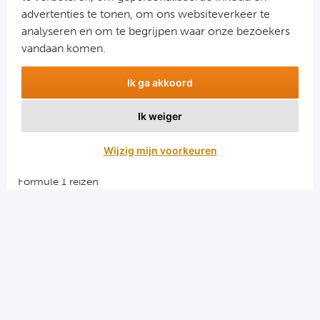
advertenties te tonen, om ons websiteverkeer te
analyseren en om te begrijpen waar onze bezoekers
vandaan komen.
Ik ga akkoord
Ik weiger
Aanmelden
Wijzig mijn voorkeuren
Snellinks
Formule 1 reizen
Darts reizen
Combinatiereizen darts en voetbal
Groepsreizen Formule 1
Vacatures en stages
Sportkampen.com
Voetbalreizen.com