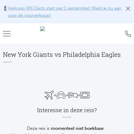
Verkoop WK Darts start per 1 september! Meld je nu aan
voor de voorverkoop!
Teru
Teru
Teru
Teru
Teru
Teru
Teru
Formu
World
MotoG
WK R
Rolan
Voetb
FAQ
New York Giants vs Philadelphia Eagles
Formu
Premi
MotoG
Six Na
Wimb
IJsho
Blog
Formu
World
MotoG
Natio
US O
Revie
WK
Formu
World 
MotoG
Kalen
Austr
Conta
NH
+
+
+
Formu
Fland
MotoG
Monte
Offer
De
Interesse in deze reis?
Formu
Lecot
MotoG
Madri
Sport
Ameri
Deze reis is
momenteel niet boekbaar
.
Formu
The M
MotoG
Italia