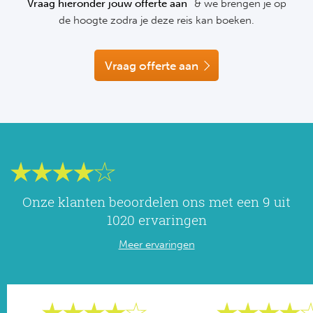
Vraag hieronder jouw offerte aan
& we brengen je op
NF
de hoogte zodra je deze reis kan boeken.
Formu
Kalen
MotoG
Nitto 
NF
Formul
MotoG
ABN 
Vraag offerte aan
Honkb
Formu
MotoG
Kalen
Baske
Formu
MotoG
24 uu
Formu
MotoG
Indy 
Formu
MotoG
Onze klanten beoordelen ons met een 9 uit
Tour 
Meer 
Kalen
1020 ervaringen
Meer ervaringen
Kalen