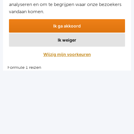
analyseren en om te begrijpen waar onze bezoekers
vandaan komen.
Ik ga akkoord
Ik weiger
Aanmelden
Wijzig mijn voorkeuren
Snellinks
Formule 1 reizen
Darts reizen
Combinatiereizen darts en voetbal
Groepsreizen Formule 1
Vacatures en stages
Sportkampen.com
Voetbalreizen.com