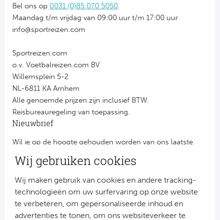
Bel ons op
0031 (0)85 070 5050
.
Maandag t/m vrijdag van 09:00 uur t/m 17:00 uur
info@sportreizen.com
Sportreizen.com
o.v. Voetbalreizen.com BV
Willemsplein 5-2
NL-6811 KA Arnhem
Alle genoemde prijzen zijn inclusief BTW.
Reisbureauregeling van toepassing.
Nieuwbrief
Wil je op de hoogte gehouden worden van ons laatste
nieuws?
Wij gebruiken cookies
Schrijf je dan nu in voor onze nieuwsbrief.
Jouw gegevens worden verwerkt volgens onze
privacy
Wij maken gebruik van cookies en andere tracking-
verklaring
.
technologieën om uw surfervaring op onze website
te verbeteren, om gepersonaliseerde inhoud en
advertenties te tonen, om ons websiteverkeer te