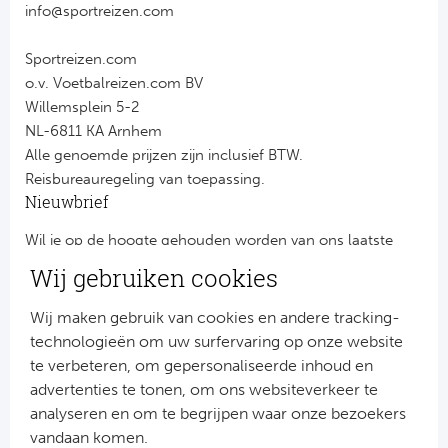
info@sportreizen.com
Sportreizen.com
o.v. Voetbalreizen.com BV
Willemsplein 5-2
NL-6811 KA Arnhem
Alle genoemde prijzen zijn inclusief BTW.
Reisbureauregeling van toepassing.
Nieuwbrief
Wil je op de hoogte gehouden worden van ons laatste
nieuws?
Wij gebruiken cookies
Schrijf je dan nu in voor onze nieuwsbrief.
Jouw gegevens worden verwerkt volgens onze
privacy
Wij maken gebruik van cookies en andere tracking-
verklaring
.
technologieën om uw surfervaring op onze website
te verbeteren, om gepersonaliseerde inhoud en
advertenties te tonen, om ons websiteverkeer te
analyseren en om te begrijpen waar onze bezoekers
vandaan komen.