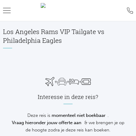
Los Angeles Rams VIP Tailgate vs
Teru
Teru
Teru
Teru
Teru
Teru
Teru
Philadelphia Eagles
Formu
World
MotoG
WK R
Rolan
Voetb
FAQ
Formu
Premi
MotoG
Six Na
Wimb
IJsho
Blog
Formu
World
MotoG
Natio
US O
Revie
WK
+
+
+
Formu
World 
MotoG
Kalen
Austr
Conta
NH
Interesse in deze reis?
Formu
Fland
MotoG
Monte
Offer
De
Deze reis is
momenteel niet boekbaar
.
Formu
Lecot
MotoG
Madri
Sport
Vraag hieronder jouw offerte aan
& we brengen je op
Ameri
de hoogte zodra je deze reis kan boeken.
Formu
The M
MotoG
Italia