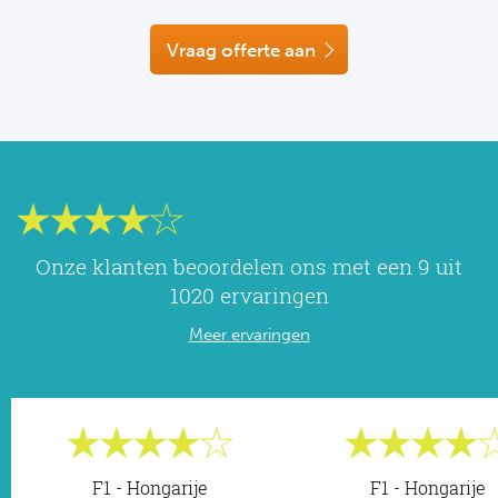
NF
Formu
Kalen
MotoG
Nitto 
Vraag offerte aan
NF
Formul
MotoG
ABN 
Honkb
Formu
MotoG
Kalen
Baske
Formu
MotoG
24 uu
Formu
MotoG
Onze klanten beoordelen ons met een 9 uit
Indy 
Formu
MotoG
1020 ervaringen
Tour 
Meer ervaringen
Meer 
Kalen
Kalen
F1 - Hongarije
F1 - Hongarije