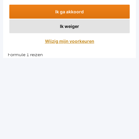
Ik ga akkoord
Ik weiger
Aanmelden
Wijzig mijn voorkeuren
Snellinks
Formule 1 reizen
Darts reizen
Combinatiereizen darts en voetbal
Groepsreizen Formule 1
Vacatures en stages
Sportkampen.com
Voetbalreizen.com
Algemene voorwaarden
Privacy en cookies