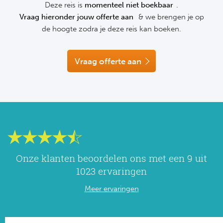
Deze reis is
momenteel niet boekbaar
.
NF
Vraag hieronder jouw offerte aan
& we brengen je op
Formu
Kalen
MotoG
Nitto 
NF
de hoogte zodra je deze reis kan boeken.
Formul
MotoG
ABN 
Honkb
Vraag offerte aan
Formu
MotoG
Kalen
Baske
Formu
MotoG
24 uu
Formu
MotoG
Indy 
Formu
MotoG
Tour 
Meer 
Kalen
Onze klanten beoordelen ons met een 9 uit
1023 ervaringen
Kalen
Meer ervaringen