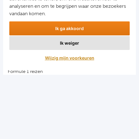
analyseren en om te begrijpen waar onze bezoekers
vandaan komen.
Ik ga akkoord
Ik weiger
Aanmelden
Wijzig mijn voorkeuren
Snellinks
Formule 1 reizen
Darts reizen
Combinatiereizen darts en voetbal
Groepsreizen Formule 1
Vacatures en stages
Sportkampen.com
Voetbalreizen.com