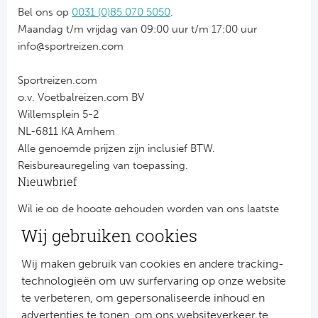
Bel ons op
0031 (0)85 070 5050
.
Maandag t/m vrijdag van 09:00 uur t/m 17:00 uur
info@sportreizen.com
Sportreizen.com
o.v. Voetbalreizen.com BV
Willemsplein 5-2
NL-6811 KA Arnhem
Alle genoemde prijzen zijn inclusief BTW.
Reisbureauregeling van toepassing.
Nieuwbrief
Wil je op de hoogte gehouden worden van ons laatste
nieuws?
Wij gebruiken cookies
Schrijf je dan nu in voor onze nieuwsbrief.
Jouw gegevens worden verwerkt volgens onze
privacy
Wij maken gebruik van cookies en andere tracking-
verklaring
.
technologieën om uw surfervaring op onze website
te verbeteren, om gepersonaliseerde inhoud en
advertenties te tonen, om ons websiteverkeer te