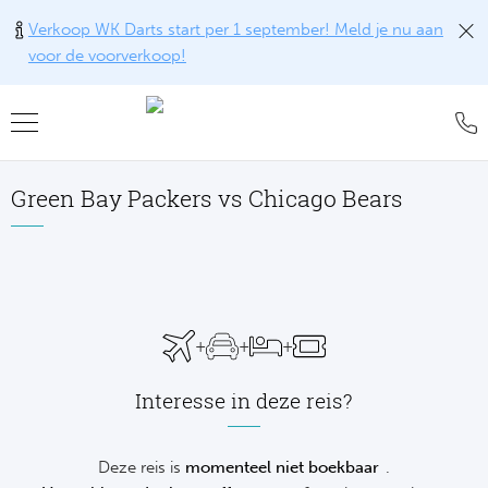
Verkoop WK Darts start per 1 september! Meld je nu aan
voor de voorverkoop!
Teru
Teru
Teru
Teru
Teru
Teru
Teru
Formu
World
MotoG
WK R
Rolan
Voetb
FAQ
Green Bay Packers vs Chicago Bears
Formu
Premi
MotoG
Six Na
Wimb
IJsho
Blog
Formu
World
MotoG
Natio
US O
Revie
WK
Formu
World 
MotoG
Kalen
Austr
Conta
NH
+
+
+
Formu
Fland
MotoG
Monte
Offer
De
Interesse in deze reis?
Formu
Lecot
MotoG
Madri
Sport
Ameri
Deze reis is
momenteel niet boekbaar
.
Formu
The M
MotoG
Italia