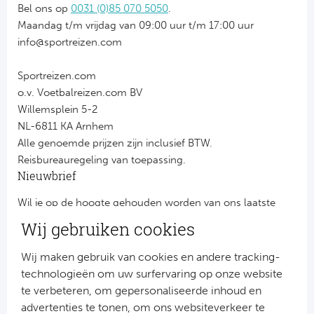
Bel ons op
0031 (0)85 070 5050
.
Maandag t/m vrijdag van 09:00 uur t/m 17:00 uur
info@sportreizen.com
Sportreizen.com
o.v. Voetbalreizen.com BV
Willemsplein 5-2
NL-6811 KA Arnhem
Alle genoemde prijzen zijn inclusief BTW.
Reisbureauregeling van toepassing.
Nieuwbrief
Wil je op de hoogte gehouden worden van ons laatste
nieuws?
Wij gebruiken cookies
Schrijf je dan nu in voor onze nieuwsbrief.
Jouw gegevens worden verwerkt volgens onze
privacy
Wij maken gebruik van cookies en andere tracking-
verklaring
.
technologieën om uw surfervaring op onze website
te verbeteren, om gepersonaliseerde inhoud en
advertenties te tonen, om ons websiteverkeer te