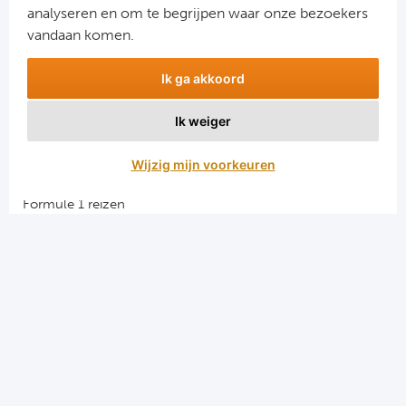
analyseren en om te begrijpen waar onze bezoekers
vandaan komen.
Ik ga akkoord
Ik weiger
Aanmelden
Wijzig mijn voorkeuren
Snellinks
Formule 1 reizen
Darts reizen
Combinatiereizen darts en voetbal
Groepsreizen Formule 1
Vacatures en stages
Sportkampen.com
Voetbalreizen.com