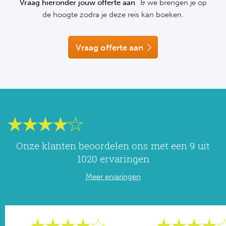
Vraag hieronder jouw offerte aan
& we brengen je op
NF
de hoogte zodra je deze reis kan boeken.
Formu
Kalen
MotoG
Nitto 
NF
Formul
MotoG
ABN 
Vraag offerte aan
Honkb
Formu
MotoG
Kalen
Baske
Formu
MotoG
24 uu
Formu
MotoG
Indy 
Formu
MotoG
Onze klanten beoordelen ons met een 9 uit
Tour 
Meer 
Kalen
1020 ervaringen
Meer ervaringen
Kalen