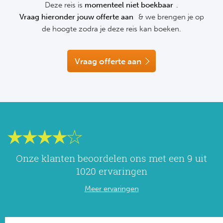
Deze reis is
momenteel niet boekbaar
.
NF
Vraag hieronder jouw offerte aan
& we brengen je op
Formu
Kalen
MotoG
Nitto 
NF
de hoogte zodra je deze reis kan boeken.
Formul
MotoG
ABN 
Honkb
Vraag offerte aan
Formu
MotoG
Kalen
Baske
Formu
MotoG
24 uu
Formu
MotoG
Indy 
Formu
MotoG
Tour 
Meer 
Kalen
Onze klanten beoordelen ons met een 9 uit
1020 ervaringen
Kalen
Meer ervaringen