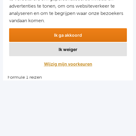
advertenties te tonen, om ons websiteverkeer te
analyseren en om te begrijpen waar onze bezoekers
vandaan komen.
Ik ga akkoord
Ik weiger
Aanmelden
Wijzig mijn voorkeuren
Snellinks
Formule 1 reizen
Darts reizen
Combinatiereizen darts en voetbal
Groepsreizen Formule 1
Vacatures en stages
Sportkampen.com
Voetbalreizen.com