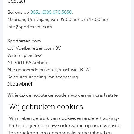
Contact
Bel ons op
0031 (0)85 070 5050
.
Maandag t/m vrijdag van 09:00 uur t/m 17:00 uur
info@sportreizen.com
Sportreizen.com
o.v. Voetbalreizen.com BV
Willemsplein 5-2
NL-6811 KA Arnhem
Alle genoemde prijzen zijn inclusief BTW.
Reisbureauregeling van toepassing.
Nieuwbrief
Wil je op de hoogte gehouden worden van ons laatste
nieuws?
Wij gebruiken cookies
Schrijf je dan nu in voor onze nieuwsbrief.
Jouw gegevens worden verwerkt volgens onze
privacy
Wij maken gebruik van cookies en andere tracking-
verklaring
.
technologieën om uw surfervaring op onze website
te verbeteren, om gepersonaliseerde inhoud en