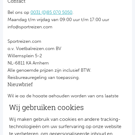
Contact
Bel ons op
0031 (0)85 070 5050
.
Maandag t/m vrijdag van 09:00 uur t/m 17:00 uur
info@sportreizen.com
Sportreizen.com
o.v. Voetbalreizen.com BV
Willemsplein 5-2
NL-6811 KA Arnhem
Alle genoemde prijzen zijn inclusief BTW.
Reisbureauregeling van toepassing.
Nieuwbrief
Wil je op de hoogte gehouden worden van ons laatste
nieuws?
Wij gebruiken cookies
Schrijf je dan nu in voor onze nieuwsbrief.
Jouw gegevens worden verwerkt volgens onze
privacy
Wij maken gebruik van cookies en andere tracking-
verklaring
.
technologieën om uw surfervaring op onze website
te verbeteren, om gepersonaliseerde inhoud en