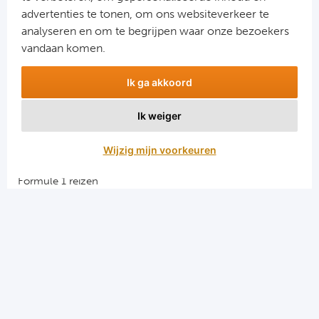
advertenties te tonen, om ons websiteverkeer te
analyseren en om te begrijpen waar onze bezoekers
vandaan komen.
Ik ga akkoord
Ik weiger
Aanmelden
Wijzig mijn voorkeuren
Snellinks
Formule 1 reizen
Darts reizen
Combinatiereizen darts en voetbal
Groepsreizen Formule 1
Vacatures en stages
Sportkampen.com
Voetbalreizen.com