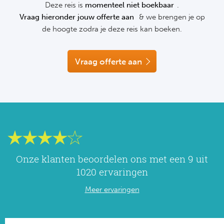
Deze reis is
momenteel niet boekbaar
.
NF
Vraag hieronder jouw offerte aan
& we brengen je op
Formu
Kalen
MotoG
Nitto 
NF
de hoogte zodra je deze reis kan boeken.
Formul
MotoG
ABN 
Honkb
Vraag offerte aan
Formu
MotoG
Kalen
Baske
Formu
MotoG
24 uu
Formu
MotoG
Indy 
Formu
MotoG
Tour 
Meer 
Kalen
Onze klanten beoordelen ons met een 9 uit
1020 ervaringen
Kalen
Meer ervaringen