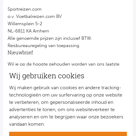
Sportreizen.com
o.v. Voetbalreizen.com BV
Willemsplein 5-2
NL-6811 KA Arnhem
Alle genoemde prijzen zijn inclusief BTW.
Reisbureauregeling van toepassing.
Nieuwbrief
Wil je op de hoogte gehouden worden van ons laatste
nieuws?
Wij gebruiken cookies
Schrijf je dan nu in voor onze nieuwsbrief.
Jouw gegevens worden verwerkt volgens onze
privacy
Wij maken gebruik van cookies en andere tracking-
verklaring
.
technologieën om uw surfervaring op onze website
te verbeteren, om gepersonaliseerde inhoud en
advertenties te tonen, om ons websiteverkeer te
analyseren en om te begrijpen waar onze bezoekers
vandaan komen.