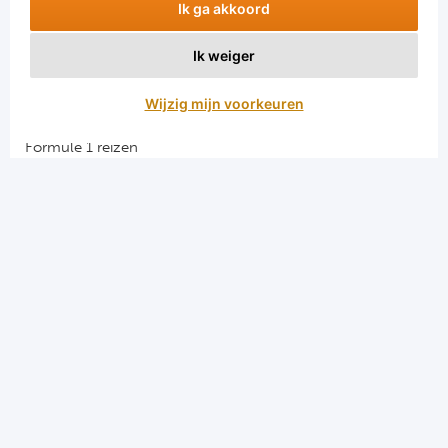
Ik ga akkoord
Ik weiger
Aanmelden
Wijzig mijn voorkeuren
Snellinks
Formule 1 reizen
Darts reizen
Combinatiereizen darts en voetbal
Groepsreizen Formule 1
Vacatures en stages
Sportkampen.com
Voetbalreizen.com
Algemene voorwaarden
Privacy en cookies
Menu