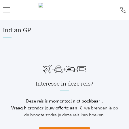
Indian GP
Teru
Teru
Teru
Teru
Teru
Teru
Teru
Formu
World
MotoG
WK R
Rolan
Voetb
FAQ
Formu
Premi
MotoG
Six Na
Wimb
IJsho
Blog
+
+
+
Formu
World
MotoG
Natio
US O
Revie
WK
Interesse in deze reis?
Formu
World 
MotoG
Kalen
Austr
Conta
NH
Formu
Fland
MotoG
Monte
Offer
Deze reis is
momenteel niet boekbaar
.
De
Vraag hieronder jouw offerte aan
& we brengen je op
Formu
Lecot
MotoG
Madri
Sport
de hoogte zodra je deze reis kan boeken.
Ameri
Formu
The M
MotoG
Italia