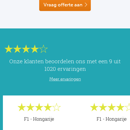
NF
Vraag offerte aan
Formu
Kalen
MotoG
Nitto 
NF
Formul
MotoG
ABN 
Honkb
Formu
MotoG
Kalen
Baske
Formu
MotoG
24 uu
Onze klanten beoordelen ons met een 9 uit
Formu
MotoG
1020 ervaringen
Indy 
Formu
MotoG
Meer ervaringen
Tour 
Meer 
Kalen
Kalen
F1 - Hongarije
F1 - Hongarije