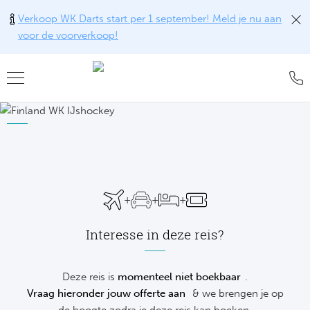
Verkoop WK Darts start per 1 september! Meld je nu aan
voor de voorverkoop!
Teru
Teru
Teru
Teru
Teru
Teru
Teru
Formu
World
MotoG
WK R
Rolan
Voetb
FAQ
Formu
Premi
MotoG
Six Na
Wimb
IJsho
Blog
Formu
World
MotoG
Natio
US O
Revie
WK
+
+
+
Formu
World 
MotoG
Kalen
Austr
Conta
NH
Interesse in deze reis?
Formu
Fland
MotoG
Monte
Offer
De
Formu
Lecot
MotoG
Madri
Sport
Deze reis is
momenteel niet boekbaar
.
Ameri
Vraag hieronder jouw offerte aan
& we brengen je op
Formu
The M
MotoG
Italia