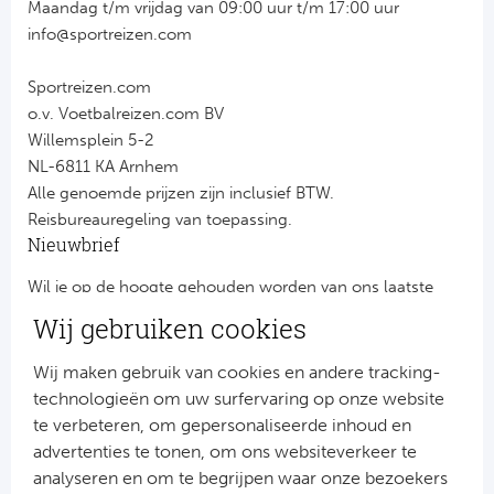
Maandag t/m vrijdag van 09:00 uur t/m 17:00 uur
info@sportreizen.com
Sportreizen.com
o.v. Voetbalreizen.com BV
Willemsplein 5-2
NL-6811 KA Arnhem
Alle genoemde prijzen zijn inclusief BTW.
Reisbureauregeling van toepassing.
Nieuwbrief
Wil je op de hoogte gehouden worden van ons laatste
nieuws?
Wij gebruiken cookies
Schrijf je dan nu in voor onze nieuwsbrief.
Jouw gegevens worden verwerkt volgens onze
privacy
Wij maken gebruik van cookies en andere tracking-
verklaring
.
technologieën om uw surfervaring op onze website
te verbeteren, om gepersonaliseerde inhoud en
advertenties te tonen, om ons websiteverkeer te
analyseren en om te begrijpen waar onze bezoekers