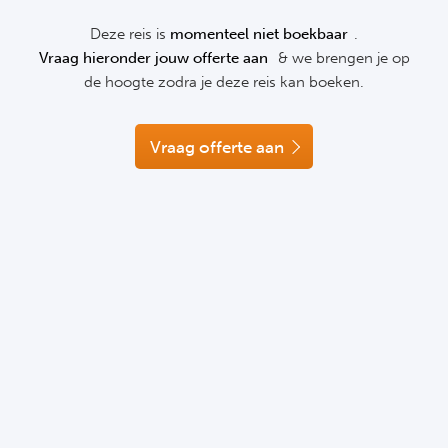
bij te boeken)
Eventuele parkeerkosten
NF
Toeristenbelasting
Deze reis is
momenteel niet boekbaar
.
Formu
Kalen
MotoG
Nitto 
Voordelen:
Verzekeringen
NF
Vraag hieronder jouw offerte aan
& we brengen je op
Uitgaven van persoonlijke aard
SGR dekking op uw vooruitbetaalde gelden
Formul
MotoG
ABN 
de hoogte zodra je deze reis kan boeken.
Persoonlijk vervoer vanaf Maastricht – circuit
Honkb
Formu
MotoG
Kalen
Alles van A tot Z in arrangement geregeld!
Vraag offerte aan
Baske
Formu
MotoG
24 uu
Formu
MotoG
Indy 
Formu
MotoG
Tour 
Meer 
Kalen
Kalen