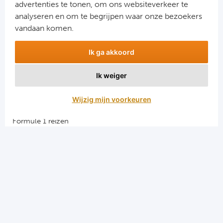
advertenties te tonen, om ons websiteverkeer te
analyseren en om te begrijpen waar onze bezoekers
vandaan komen.
Ik ga akkoord
Ik weiger
Aanmelden
Wijzig mijn voorkeuren
Snellinks
Formule 1 reizen
Darts reizen
Combinatiereizen darts en voetbal
Groepsreizen Formule 1
Vacatures en stages
Sportkampen.com
Voetbalreizen.com