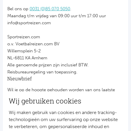
Bel ons op
0031 (0)85 070 5050
.
Maandag t/m vrijdag van 09:00 uur t/m 17:00 uur
info@sportreizen.com
Sportreizen.com
o.v. Voetbalreizen.com BV
Willemsplein 5-2
NL-6811 KA Arnhem
Alle genoemde prijzen zijn inclusief BTW.
Reisbureauregeling van toepassing.
Nieuwbrief
Wil je op de hoogte gehouden worden van ons laatste
nieuws?
Wij gebruiken cookies
Schrijf je dan nu in voor onze nieuwsbrief.
Jouw gegevens worden verwerkt volgens onze
privacy
Wij maken gebruik van cookies en andere tracking-
verklaring
.
technologieën om uw surfervaring op onze website
te verbeteren, om gepersonaliseerde inhoud en