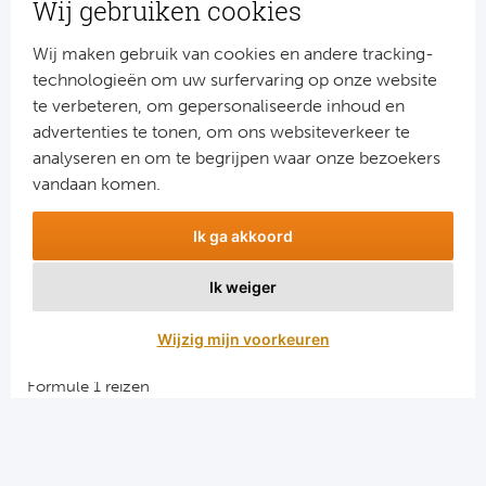
Wij gebruiken cookies
Schrijf je dan nu in voor onze nieuwsbrief.
Jouw gegevens worden verwerkt volgens onze
privacy
Wij maken gebruik van cookies en andere tracking-
verklaring
.
technologieën om uw surfervaring op onze website
te verbeteren, om gepersonaliseerde inhoud en
advertenties te tonen, om ons websiteverkeer te
analyseren en om te begrijpen waar onze bezoekers
vandaan komen.
Ik ga akkoord
Ik weiger
Aanmelden
Wijzig mijn voorkeuren
Snellinks
Formule 1 reizen
Darts reizen
Combinatiereizen darts en voetbal
Groepsreizen Formule 1