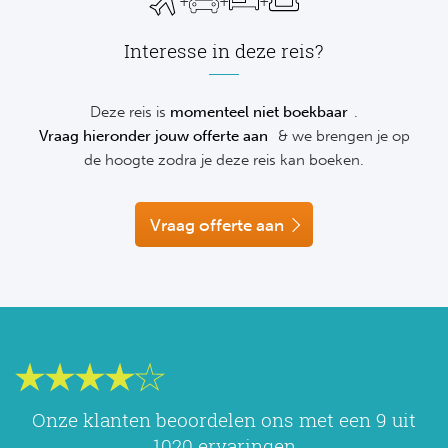
+
+
+
natuurlijk ook. Dit kan naar: info@sportreizen.com.
NF
Formu
Kalen
MotoG
Nitto 
Wij zijn bereikbaar op volgende dagen en tijden: maandag t/m
Interesse in deze reis?
NF
vrijdag van 09:00 uur t/m 17:00 uur.
Formul
MotoG
ABN 
Deze reis is
momenteel niet boekbaar
.
Honkb
Formu
MotoG
Kalen
Vraag hieronder jouw offerte aan
& we brengen je op
Baske
de hoogte zodra je deze reis kan boeken.
Formu
MotoG
24 uu
Formu
MotoG
Vraag offerte aan
Indy 
Formu
MotoG
Tour 
Meer 
Kalen
Kalen
Onze klanten beoordelen ons met een 9 uit
1020 ervaringen