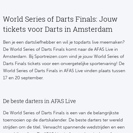
NF
Formu
Kalen
MotoG
Nitto 
World Series of Darts Finals: Jouw
NF
Formul
MotoG
ABN 
tickets voor Darts in Amsterdam
Honkb
Formu
MotoG
Kalen
Ben je een dartsliefhebber en wil je topdarts live meemaken?
Baske
De World Series of Darts Finals komt naar de AFAS Live in
Formu
MotoG
Amsterdam. Bij Sportreizen.com vind je jouw World Series of
24 uu
Darts Finals tickets voor een onvergetelijke sportervaring! De
Formu
MotoG
World Series of Darts Finals in AFAS Live vinden plaats tussen
Indy 
Formu
MotoG
17 en 20 september.
Tour 
Meer 
Kalen
De beste darters in AFAS Live
Kalen
De World Series of Darts Finals is een van de belangrijkste
toernooien op de dartskalender. De beste darters ter wereld
strijden om de titel. Verwacht spannende wedstrijden en een