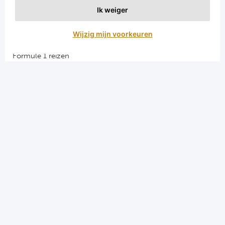
Ik weiger
Aanmelden
Wijzig mijn voorkeuren
Snellinks
Formule 1 reizen
Darts reizen
Combinatiereizen darts en voetbal
Groepsreizen Formule 1
Vacatures en stages
Sportkampen.com
Voetbalreizen.com
Algemene voorwaarden
Privacy en cookies
Menu
Home