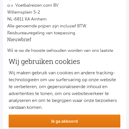
o.v. Voetbalreizen.com BV
Willemsplein 5-2
NL-6811 KA Arnhem
Alle genoemde prijzen zijn inclusief BTW.
Reisbureauregeling van toepassing.
Nieuwbrief
Wil je op de hoogte gehouden worden van ons laatste
nieuws?
Wij gebruiken cookies
Schrijf je dan nu in voor onze nieuwsbrief.
Jouw gegevens worden verwerkt volgens onze
privacy
Wij maken gebruik van cookies en andere tracking-
verklaring
.
technologieën om uw surfervaring op onze website
te verbeteren, om gepersonaliseerde inhoud en
advertenties te tonen, om ons websiteverkeer te
analyseren en om te begrijpen waar onze bezoekers
vandaan komen.
Ik ga akkoord