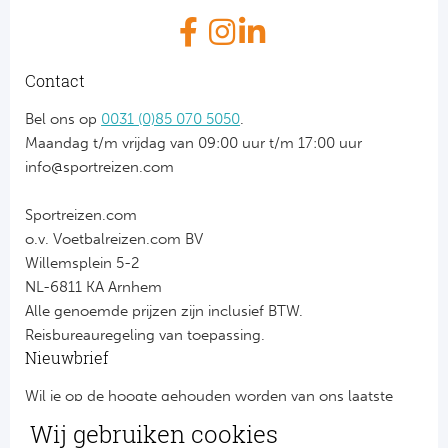
Contact
Bel ons op
0031 (0)85 070 5050
.
Maandag t/m vrijdag van 09:00 uur t/m 17:00 uur
info@sportreizen.com
Sportreizen.com
o.v. Voetbalreizen.com BV
Willemsplein 5-2
NL-6811 KA Arnhem
Alle genoemde prijzen zijn inclusief BTW.
Reisbureauregeling van toepassing.
Nieuwbrief
Wil je op de hoogte gehouden worden van ons laatste
nieuws?
Wij gebruiken cookies
Schrijf je dan nu in voor onze nieuwsbrief.