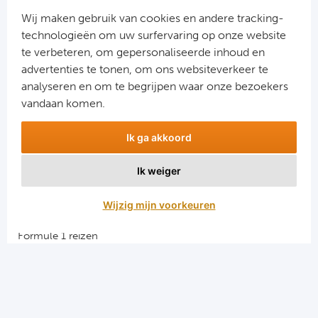
Jouw gegevens worden verwerkt volgens onze
privacy
Wij maken gebruik van cookies en andere tracking-
verklaring
.
technologieën om uw surfervaring op onze website
te verbeteren, om gepersonaliseerde inhoud en
advertenties te tonen, om ons websiteverkeer te
analyseren en om te begrijpen waar onze bezoekers
vandaan komen.
Ik ga akkoord
Ik weiger
Aanmelden
Wijzig mijn voorkeuren
Snellinks
Formule 1 reizen
Darts reizen
Combinatiereizen darts en voetbal
Groepsreizen Formule 1