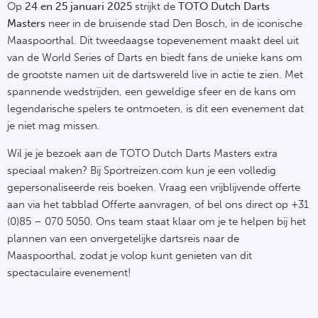
Op
24 en 25 januari 2025
strijkt de
TOTO Dutch Darts
NF
Masters
neer in de bruisende stad Den Bosch, in de iconische
Formu
Kalen
MotoG
Nitto 
Maaspoorthal. Dit tweedaagse topevenement maakt deel uit
NF
van de World Series of Darts en biedt fans de unieke kans om
Formul
MotoG
ABN 
de grootste namen uit de dartswereld live in actie te zien. Met
Honkb
Formu
MotoG
Kalen
spannende wedstrijden, een geweldige sfeer en de kans om
legendarische spelers te ontmoeten, is dit een evenement dat
Baske
Formu
MotoG
je niet mag missen.
24 uu
Wil je je bezoek aan de TOTO Dutch Darts Masters extra
Formu
MotoG
speciaal maken? Bij Sportreizen.com kun je een volledig
Indy 
Formu
MotoG
gepersonaliseerde reis boeken. Vraag een vrijblijvende offerte
aan via het tabblad Offerte aanvragen, of bel ons direct op +31
Tour 
Meer 
Kalen
(0)85 – 070 5050. Ons team staat klaar om je te helpen bij het
plannen van een onvergetelijke dartsreis naar de
Kalen
Maaspoorthal, zodat je volop kunt genieten van dit
spectaculaire evenement!