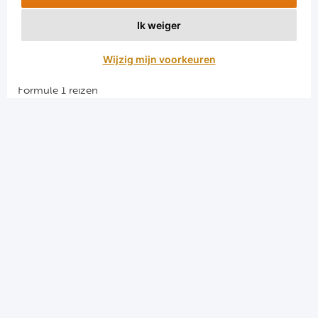
Ik weiger
Aanmelden
Wijzig mijn voorkeuren
Snellinks
Formule 1 reizen
Darts reizen
Combinatiereizen darts en voetbal
Groepsreizen Formule 1
Vacatures en stages
Sportkampen.com
Voetbalreizen.com
Algemene voorwaarden
Privacy en cookies
Menu
Home