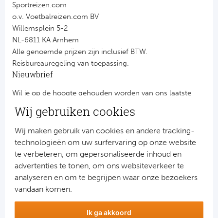
Sportreizen.com
o.v. Voetbalreizen.com BV
Willemsplein 5-2
NL-6811 KA Arnhem
Alle genoemde prijzen zijn inclusief BTW.
Reisbureauregeling van toepassing.
Nieuwbrief
Wil je op de hoogte gehouden worden van ons laatste
nieuws?
Wij gebruiken cookies
Schrijf je dan nu in voor onze nieuwsbrief.
Jouw gegevens worden verwerkt volgens onze
privacy
Wij maken gebruik van cookies en andere tracking-
verklaring
.
technologieën om uw surfervaring op onze website
te verbeteren, om gepersonaliseerde inhoud en
advertenties te tonen, om ons websiteverkeer te
analyseren en om te begrijpen waar onze bezoekers
vandaan komen.
Ik ga akkoord