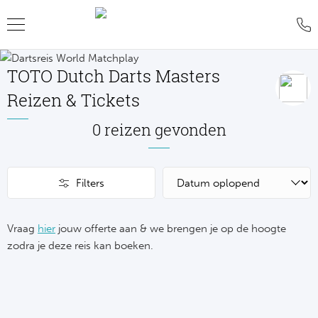
TOTO Dutch Darts Masters
Teru
Teru
Teru
Teru
Teru
Teru
Teru
Reizen & Tickets
Formu
World
MotoG
WK R
Rolan
Voetb
FAQ
0 reizen gevonden
Formu
Premi
MotoG
Six Na
Wimb
IJsho
Blog
Filters
Formu
World
MotoG
Natio
US O
Revie
WK
Formu
World 
MotoG
Kalen
Austr
Conta
NH
Vraag
hier
jouw offerte aan & we brengen je op de hoogte
zodra je deze reis kan boeken.
Formu
Fland
MotoG
Monte
Offer
De
Formu
Lecot
MotoG
Madri
Sport
Ameri
Formu
The M
MotoG
Italia