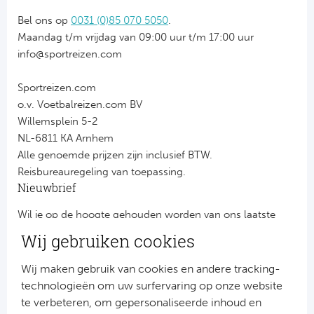
Bel ons op
0031 (0)85 070 5050
.
Maandag t/m vrijdag van 09:00 uur t/m 17:00 uur
info@sportreizen.com
Sportreizen.com
o.v. Voetbalreizen.com BV
Willemsplein 5-2
NL-6811 KA Arnhem
Alle genoemde prijzen zijn inclusief BTW.
Reisbureauregeling van toepassing.
Nieuwbrief
Wil je op de hoogte gehouden worden van ons laatste
nieuws?
Wij gebruiken cookies
Schrijf je dan nu in voor onze nieuwsbrief.
Jouw gegevens worden verwerkt volgens onze
privacy
Wij maken gebruik van cookies en andere tracking-
verklaring
.
technologieën om uw surfervaring op onze website
te verbeteren, om gepersonaliseerde inhoud en