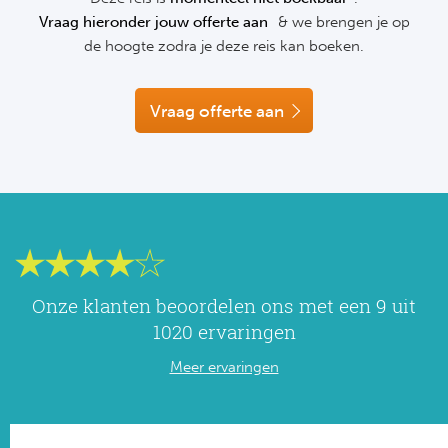
NF
Vraag hieronder jouw offerte aan
& we brengen je op
Formu
Kalen
MotoG
Nitto 
de hoogte zodra je deze reis kan boeken.
NF
Formul
MotoG
ABN 
Vraag offerte aan
Honkb
Formu
MotoG
Kalen
Baske
Formu
MotoG
24 uu
Formu
MotoG
Indy 
Formu
MotoG
Tour 
Onze klanten beoordelen ons met een 9 uit
Meer 
Kalen
1020 ervaringen
Kalen
Meer ervaringen