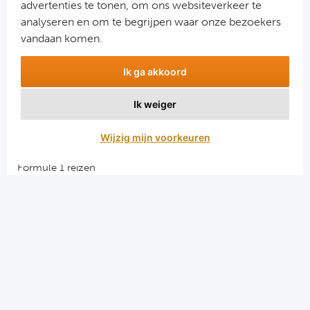
advertenties te tonen, om ons websiteverkeer te
analyseren en om te begrijpen waar onze bezoekers
vandaan komen.
Ik ga akkoord
Ik weiger
Aanmelden
Wijzig mijn voorkeuren
Snellinks
Formule 1 reizen
Darts reizen
Combinatiereizen darts en voetbal
Groepsreizen Formule 1
Vacatures en stages
Sportkampen.com
Voetbalreizen.com