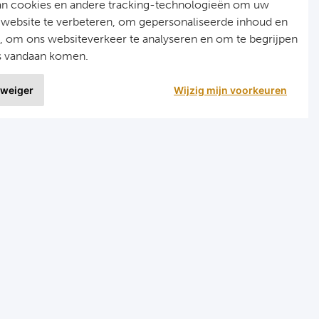
an cookies en andere tracking-technologieën om uw
 website te verbeteren, om gepersonaliseerde inhoud en
n, om ons websiteverkeer te analyseren en om te begrijpen
s vandaan komen.
 weiger
Wijzig mijn voorkeuren
9 uit
1020 ervaringen
nellinks
Menu
ormule 1 reizen
Home
arts reizen
Formule 1
ombinatiereizen darts en voetbal
Darts