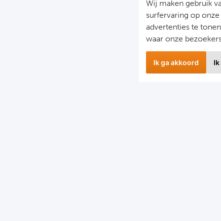
Wij maken gebruik v
surfervaring op onze
advertenties te tone
waar onze bezoeker
Ik ga akkoord
Ik
Nieuwbrief
S
il je op de hoogte gehouden worden van ons laatste
F
nieuws?
D
chrijf je dan nu in voor onze nieuwsbrief.
C