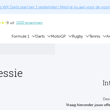
 WK Darts start per 1 september! Meld je nu aan voor de voo
9 uit
1020 ervaringen
Formule 1
Darts
MotoGP
Rugby
Tennis
A
essie
In
Deze
Vraag hieronder jouw offe