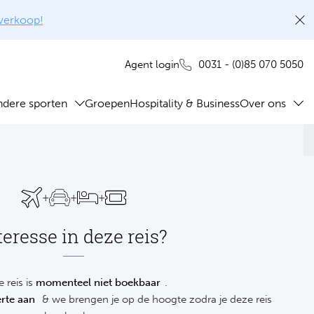
rverkoop!
0031 - (0)85 070 5050
Agent login
ndere sporten
Groepen
Hospitality & Business
Over ons
+
+
+
teresse in deze reis?
 reis is
momenteel niet boekbaar
.
rte aan
& we brengen je op de hoogte zodra je deze reis