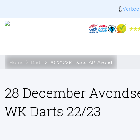
Verkoop
Home
Darts
20221228-Darts-AP-Avond
28 December Avonds
WK Darts 22/23