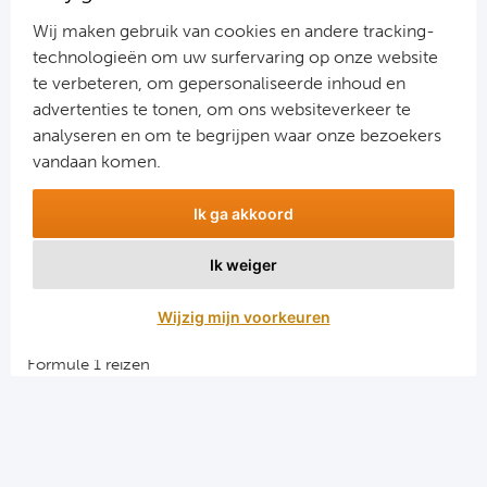
Jouw gegevens worden verwerkt volgens onze
privacy
Wij maken gebruik van cookies en andere tracking-
verklaring
.
technologieën om uw surfervaring op onze website
te verbeteren, om gepersonaliseerde inhoud en
advertenties te tonen, om ons websiteverkeer te
analyseren en om te begrijpen waar onze bezoekers
vandaan komen.
Ik ga akkoord
Ik weiger
Aanmelden
Wijzig mijn voorkeuren
Snellinks
Formule 1 reizen
Darts reizen
Combinatiereizen darts en voetbal
Groepsreizen Formule 1