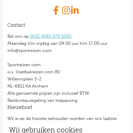
Contact
Bel ons op
0031 (0)85 070 5050
.
Maandag t/m vrijdag van 09:00 uur t/m 17:00 uur
info@sportreizen.com
Sportreizen.com
o.v. Voetbalreizen.com BV
Willemsplein 5-2
NL-6811 KA Arnhem
Alle genoemde prijzen zijn inclusief BTW.
Reisbureauregeling van toepassing.
Nieuwbrief
Wil je op de hoogte gehouden worden van ons laatste
nieuws?
Wij gebruiken cookies
Schrijf je dan nu in voor onze nieuwsbrief.