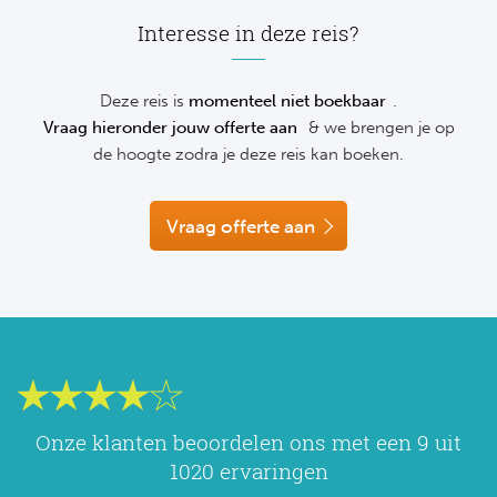
NF
Interesse in deze reis?
Formu
Kalen
MotoG
Nitto 
NF
Formul
MotoG
ABN 
Deze reis is
momenteel niet boekbaar
.
Honkb
Vraag hieronder jouw offerte aan
& we brengen je op
Formu
MotoG
Kalen
de hoogte zodra je deze reis kan boeken.
Baske
Formu
MotoG
Vraag offerte aan
24 uu
Formu
MotoG
Indy 
Formu
MotoG
Tour 
Meer 
Kalen
Kalen
Onze klanten beoordelen ons met een 9 uit
1020 ervaringen