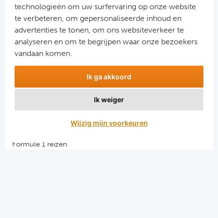
verklaring
.
technologieën om uw surfervaring op onze website
te verbeteren, om gepersonaliseerde inhoud en
advertenties te tonen, om ons websiteverkeer te
analyseren en om te begrijpen waar onze bezoekers
vandaan komen.
Ik ga akkoord
Ik weiger
Aanmelden
Wijzig mijn voorkeuren
Snellinks
Formule 1 reizen
Darts reizen
Combinatiereizen darts en voetbal
Groepsreizen Formule 1
Vacatures en stages
Sportkampen.com