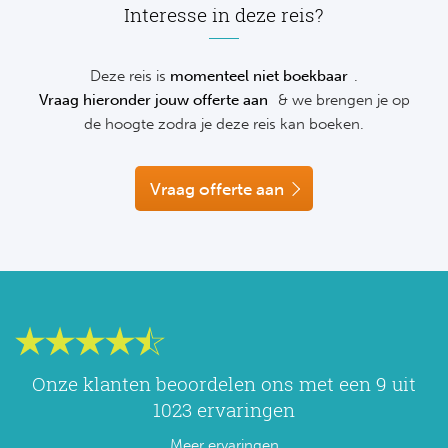
Interesse in deze reis?
NF
Formu
Kalen
MotoG
Nitto 
NF
Deze reis is
momenteel niet boekbaar
.
Formul
MotoG
ABN 
Vraag hieronder jouw offerte aan
& we brengen je op
Honkb
de hoogte zodra je deze reis kan boeken.
Formu
MotoG
Kalen
Baske
Formu
MotoG
Vraag offerte aan
24 uu
Formu
MotoG
Indy 
Formu
MotoG
Tour 
Meer 
Kalen
Kalen
Onze klanten beoordelen ons met een 9 uit
1023 ervaringen
Meer ervaringen