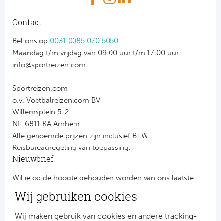
Contact
Bel ons op
0031 (0)85 070 5050
.
Maandag t/m vrijdag van 09:00 uur t/m 17:00 uur
info@sportreizen.com
Sportreizen.com
o.v. Voetbalreizen.com BV
Willemsplein 5-2
NL-6811 KA Arnhem
Alle genoemde prijzen zijn inclusief BTW.
Reisbureauregeling van toepassing.
Nieuwbrief
Wil je op de hoogte gehouden worden van ons laatste
nieuws?
Wij gebruiken cookies
Schrijf je dan nu in voor onze nieuwsbrief.
Jouw gegevens worden verwerkt volgens onze
privacy
Wij maken gebruik van cookies en andere tracking-