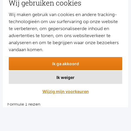
Wij gebruiken cookies
Schrijf je dan nu in voor onze nieuwsbrief.
Jouw gegevens worden verwerkt volgens onze
privacy
Wij maken gebruik van cookies en andere tracking-
verklaring
.
technologieën om uw surfervaring op onze website
te verbeteren, om gepersonaliseerde inhoud en
advertenties te tonen, om ons websiteverkeer te
analyseren en om te begrijpen waar onze bezoekers
vandaan komen.
Ik ga akkoord
Ik weiger
Aanmelden
Wijzig mijn voorkeuren
Snellinks
Formule 1 reizen
Darts reizen
Combinatiereizen darts en voetbal
Groepsreizen Formule 1