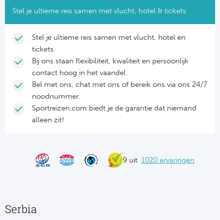
NF
Stel je ultieme reis samen met vlucht, hotel & tickets
Formu
Kalen
MotoG
Nitto 
NF
Stel je ultieme reis samen met vlucht, hotel en
Formul
MotoG
ABN 
tickets.
Honkb
Bij ons staan flexibiliteit, kwaliteit en persoonlijk
Formu
MotoG
Kalen
contact hoog in het vaandel.
Baske
Formu
MotoG
Bel met ons, chat met ons of bereik ons via ons 24/7
noodnummer.
24 uu
Formu
MotoG
Sportreizen.com biedt je de garantie dat niemand
alleen zit!
Indy 
Formu
MotoG
Tour 
Meer 
Kalen
9 uit
1020 ervaringen
Kalen
Serbia