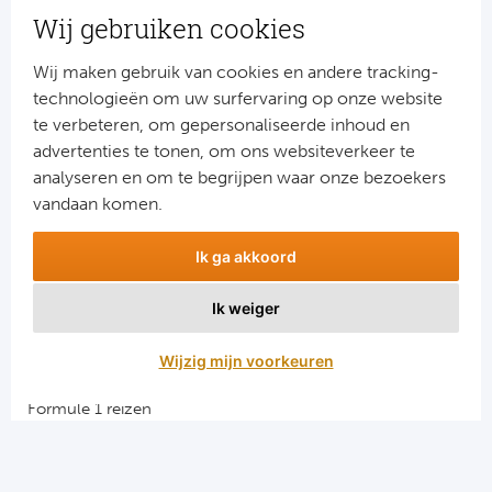
nieuws?
Wij gebruiken cookies
Schrijf je dan nu in voor onze nieuwsbrief.
Jouw gegevens worden verwerkt volgens onze
privacy
Wij maken gebruik van cookies en andere tracking-
verklaring
.
technologieën om uw surfervaring op onze website
te verbeteren, om gepersonaliseerde inhoud en
advertenties te tonen, om ons websiteverkeer te
analyseren en om te begrijpen waar onze bezoekers
vandaan komen.
Ik ga akkoord
Ik weiger
Aanmelden
Wijzig mijn voorkeuren
Snellinks
Formule 1 reizen
Darts reizen
Combinatiereizen darts en voetbal
Groepsreizen Formule 1