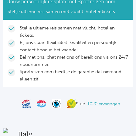
Jouw persoonlijk reisplan met Sportreizen.com
NF
Formu
Kalen
MotoG
Nitto 
Stel je ultieme reis samen met vlucht, hotel & tickets
NF
Formul
MotoG
ABN 
Stel je ultieme reis samen met vlucht, hotel en
Honkb
tickets.
Formu
MotoG
Kalen
Bij ons staan flexibiliteit, kwaliteit en persoonlijk
Baske
contact hoog in het vaandel.
Formu
MotoG
Bel met ons, chat met ons of bereik ons via ons 24/7
24 uu
noodnummer.
Formu
MotoG
Sportreizen.com biedt je de garantie dat niemand
Indy 
alleen zit!
Formu
MotoG
Tour 
Meer 
Kalen
9 uit
1020 ervaringen
Kalen
Italy