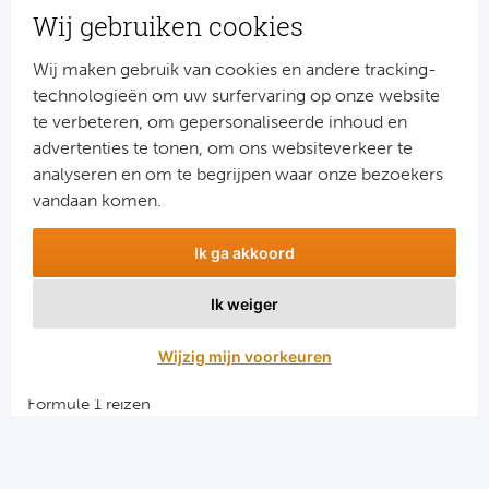
nieuws?
Wij gebruiken cookies
Schrijf je dan nu in voor onze nieuwsbrief.
Jouw gegevens worden verwerkt volgens onze
privacy
Wij maken gebruik van cookies en andere tracking-
verklaring
.
technologieën om uw surfervaring op onze website
te verbeteren, om gepersonaliseerde inhoud en
advertenties te tonen, om ons websiteverkeer te
analyseren en om te begrijpen waar onze bezoekers
vandaan komen.
Ik ga akkoord
Ik weiger
Aanmelden
Wijzig mijn voorkeuren
Snellinks
Formule 1 reizen
Darts reizen
Combinatiereizen darts en voetbal
Groepsreizen Formule 1