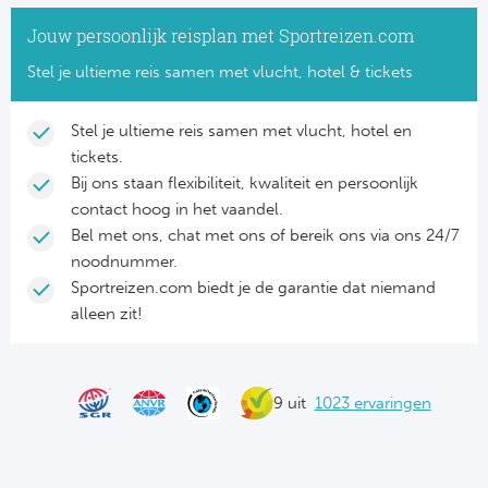
NF
Jouw persoonlijk reisplan met Sportreizen.com
Formu
Kalen
MotoG
Nitto 
NF
Stel je ultieme reis samen met vlucht, hotel & tickets
Formul
MotoG
ABN 
Honkb
Stel je ultieme reis samen met vlucht, hotel en
Formu
MotoG
Kalen
tickets.
Baske
Bij ons staan flexibiliteit, kwaliteit en persoonlijk
Formu
MotoG
contact hoog in het vaandel.
24 uu
Bel met ons, chat met ons of bereik ons via ons 24/7
Formu
MotoG
noodnummer.
Indy 
Formu
MotoG
Sportreizen.com biedt je de garantie dat niemand
alleen zit!
Tour 
Meer 
Kalen
Kalen
9 uit
1023 ervaringen