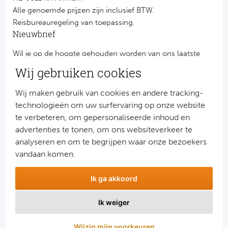
Alle genoemde prijzen zijn inclusief BTW.
Reisbureauregeling van toepassing.
Nieuwbrief
Wil je op de hoogte gehouden worden van ons laatste
nieuws?
Wij gebruiken cookies
Schrijf je dan nu in voor onze nieuwsbrief.
Jouw gegevens worden verwerkt volgens onze
privacy
Wij maken gebruik van cookies en andere tracking-
verklaring
.
technologieën om uw surfervaring op onze website
te verbeteren, om gepersonaliseerde inhoud en
advertenties te tonen, om ons websiteverkeer te
analyseren en om te begrijpen waar onze bezoekers
vandaan komen.
Ik ga akkoord
Ik weiger
Aanmelden
Wijzig mijn voorkeuren