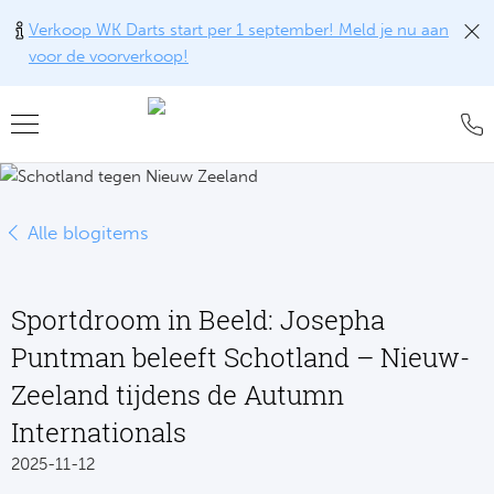
Verkoop WK Darts start per 1 september! Meld je nu aan
voor de voorverkoop!
Teru
Teru
Teru
Teru
Teru
Teru
Teru
Formu
World
MotoG
WK R
Rolan
Voetb
FAQ
Alle blogitems
Formu
Premi
MotoG
Six Na
Wimb
IJsho
Blog
Formu
World
MotoG
Natio
US O
Revie
WK
Sportdroom in Beeld: Josepha
Formu
World 
MotoG
Kalen
Austr
Conta
NH
Puntman beleeft Schotland – Nieuw-
Formu
Fland
MotoG
Monte
Offer
Zeeland tijdens de Autumn
De
Internationals
Formu
Lecot
MotoG
Madri
Sport
Ameri
2025-11-12
Formu
The M
MotoG
Italia