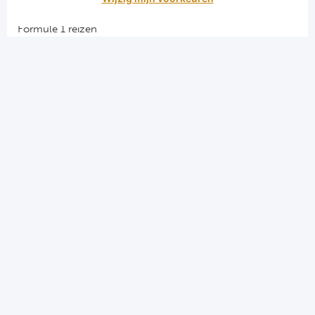
Snellinks
Formule 1 reizen
Darts reizen
Combinatiereizen darts en voetbal
Groepsreizen Formule 1
Vacatures en stages
Sportkampen.com
Voetbalreizen.com
Algemene voorwaarden
Privacy en cookies
Menu
Home
Formule 1
Darts
Hospitality & VIP