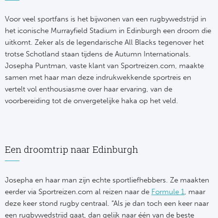
NF
Formu
Kalen
MotoG
Nitto 
Voor veel sportfans is het bijwonen van een rugbywedstrijd in
NF
het iconische Murrayfield Stadium in Edinburgh een droom die
Formul
MotoG
ABN 
uitkomt. Zeker als de legendarische All Blacks tegenover het
trotse Schotland staan tijdens de Autumn Internationals.
Honkb
Formu
MotoG
Kalen
Josepha Puntman, vaste klant van Sportreizen.com, maakte
Baske
samen met haar man deze indrukwekkende sportreis en
Formu
MotoG
vertelt vol enthousiasme over haar ervaring, van de
24 uu
voorbereiding tot de onvergetelijke haka op het veld.
Formu
MotoG
Indy 
Formu
MotoG
Tour 
Een droomtrip naar Edinburgh
Meer 
Kalen
Kalen
Josepha en haar man zijn echte sportliefhebbers. Ze maakten
eerder via Sportreizen.com al reizen naar de
Formule 1
, maar
deze keer stond rugby centraal. “Als je dan toch een keer naar
een rugbywedstrijd gaat, dan gelijk naar één van de beste