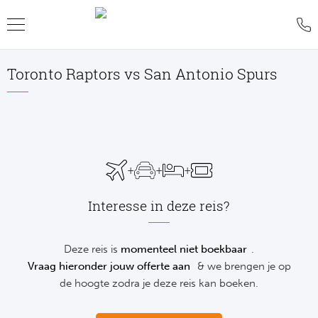
Toronto Raptors vs San Antonio Spurs
Teru
Teru
Teru
Teru
Teru
Teru
Teru
Formu
World
MotoG
WK R
Rolan
Voetb
FAQ
Formu
Premi
MotoG
Six Na
Wimb
IJsho
Blog
+
+
+
Formu
World
MotoG
Natio
US O
Revie
WK
Interesse in deze reis?
Formu
World 
MotoG
Kalen
Austr
Conta
NH
Formu
Fland
MotoG
Monte
Offer
Deze reis is
momenteel niet boekbaar
.
De
Vraag hieronder jouw offerte aan
& we brengen je op
Formu
Lecot
MotoG
Madri
Sport
de hoogte zodra je deze reis kan boeken.
Ameri
Formu
The M
MotoG
Italia