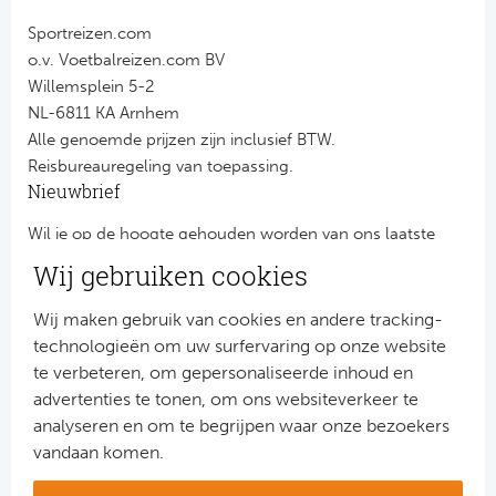
Sportreizen.com
o.v. Voetbalreizen.com BV
Willemsplein 5-2
NL-6811 KA Arnhem
Alle genoemde prijzen zijn inclusief BTW.
Reisbureauregeling van toepassing.
Nieuwbrief
Wil je op de hoogte gehouden worden van ons laatste
nieuws?
Wij gebruiken cookies
Schrijf je dan nu in voor onze nieuwsbrief.
Jouw gegevens worden verwerkt volgens onze
privacy
Wij maken gebruik van cookies en andere tracking-
verklaring
.
technologieën om uw surfervaring op onze website
te verbeteren, om gepersonaliseerde inhoud en
advertenties te tonen, om ons websiteverkeer te
analyseren en om te begrijpen waar onze bezoekers
vandaan komen.