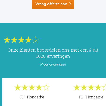
NF
Vraag offerte aan
Formu
Kalen
MotoG
Nitto 
NF
Formul
MotoG
ABN 
Honkb
Formu
MotoG
Kalen
Baske
Formu
MotoG
24 uu
Onze klanten beoordelen ons met een 9 uit
Formu
MotoG
1020 ervaringen
Indy 
Formu
MotoG
Meer ervaringen
Tour 
Meer 
Kalen
Kalen
F1 - Hongarije
F1 - Hongarije