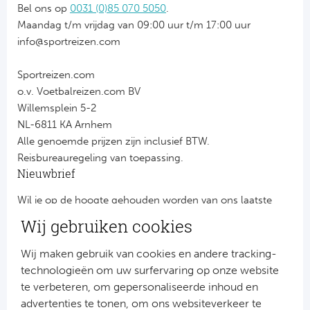
Bel ons op
0031 (0)85 070 5050
.
Maandag t/m vrijdag van 09:00 uur t/m 17:00 uur
info@sportreizen.com
Sportreizen.com
o.v. Voetbalreizen.com BV
Willemsplein 5-2
NL-6811 KA Arnhem
Alle genoemde prijzen zijn inclusief BTW.
Reisbureauregeling van toepassing.
Nieuwbrief
Wil je op de hoogte gehouden worden van ons laatste
nieuws?
Wij gebruiken cookies
Schrijf je dan nu in voor onze nieuwsbrief.
Jouw gegevens worden verwerkt volgens onze
privacy
Wij maken gebruik van cookies en andere tracking-
verklaring
.
technologieën om uw surfervaring op onze website
te verbeteren, om gepersonaliseerde inhoud en
advertenties te tonen, om ons websiteverkeer te