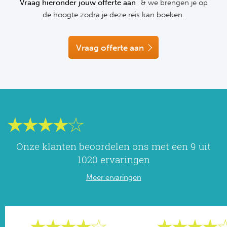
Vraag hieronder jouw offerte aan
& we brengen je op
NF
de hoogte zodra je deze reis kan boeken.
Formu
Kalen
MotoG
Nitto 
NF
Formul
MotoG
ABN 
Vraag offerte aan
Honkb
Formu
MotoG
Kalen
Baske
Formu
MotoG
24 uu
Formu
MotoG
Indy 
Formu
MotoG
Onze klanten beoordelen ons met een 9 uit
Tour 
Meer 
Kalen
1020 ervaringen
Meer ervaringen
Kalen