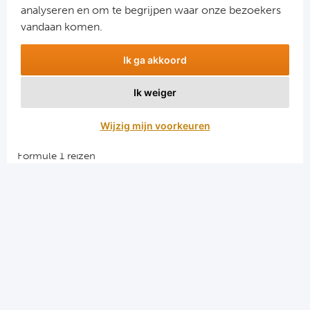
analyseren en om te begrijpen waar onze bezoekers
vandaan komen.
Ik ga akkoord
Ik weiger
Aanmelden
Wijzig mijn voorkeuren
Snellinks
Formule 1 reizen
Darts reizen
Combinatiereizen darts en voetbal
Groepsreizen Formule 1
Vacatures en stages
Sportkampen.com
Voetbalreizen.com